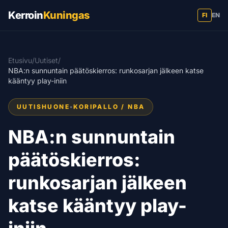
Kerroin
Kuningas
FI
EN
Etusivu
/
Uutiset
/
NBA:n sunnuntain päätöskierros: runkosarjan jälkeen katse
kääntyy play-iniin
UUTISHUONE
•
KORIPALLO / NBA
NBA:n sunnuntain
päätöskierros:
runkosarjan jälkeen
katse kääntyy play-