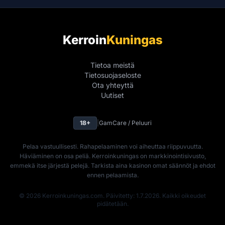
Kerroin
Kuningas
Tietoa meistä
Tietosuojaseloste
Ota yhteyttä
Uutiset
18+
|
GamCare / Peluuri
Pelaa vastuullisesti. Rahapelaaminen voi aiheuttaa riippuvuutta.
Häviäminen on osa peliä. Kerroinkuningas on markkinointisivusto,
emmekä itse järjestä pelejä. Tarkista aina kasinon omat säännöt ja ehdot
ennen pelaamista.
© 2026 Kerroinkuningas.com. Päivitetty: 1.7.2026. Kaikki oikeudet
pidätetään.