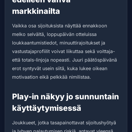
markkinailta
Vaikka osa sijoituksista näyttää ennakkoon
melko selvältä, loppupäivän otteluissa
loukkaantumistiedot, minuuttirajoitukset ja
vastustajaprofiilit voivat liikuttaa sekä voittaja-
että totals-linjoja nopeasti. Juuri päätöspäivänä
erot syntyvät usein siitä, kuka lukee oikean
motivaation eikä pelkkää nimilistaa.
Play-in näkyy jo sunnuntain
käyttäytymisessä
Joukkueet, jotka tasapainottavat sijoitushyötyä
ja lyhyen palautumisen riskiä, antavat yleensä