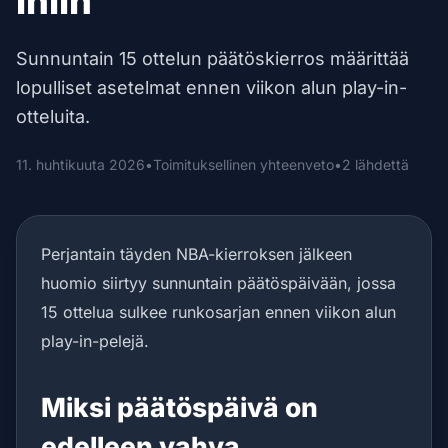
iniin
Sunnuntain 15 ottelun päätöskierros määrittää
lopulliset asetelmat ennen viikon alun play-in-
otteluita.
11. huhtikuuta 2026
•
Toimituksellinen yhteenveto
•
2 lähdettä
Perjantain täyden NBA-kierroksen jälkeen
huomio siirtyy sunnuntain päätöspäivään, jossa
15 ottelua sulkee runkosarjan ennen viikon alun
play-in-pelejä.
Miksi päätöspäivä on
edelleen vahva