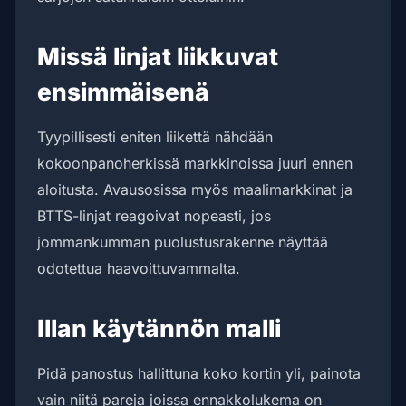
Missä linjat liikkuvat
ensimmäisenä
Tyypillisesti eniten liikettä nähdään
kokoonpanoherkissä markkinoissa juuri ennen
aloitusta. Avausosissa myös maalimarkkinat ja
BTTS-linjat reagoivat nopeasti, jos
jommankumman puolustusrakenne näyttää
odotettua haavoittuvammalta.
Illan käytännön malli
Pidä panostus hallittuna koko kortin yli, painota
vain niitä pareja joissa ennakkolukema on