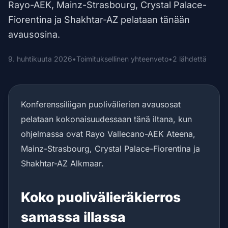
Rayo-AEK, Mainz-Strasbourg, Crystal Palace-
Fiorentina ja Shakhtar-AZ pelataan tänään
avausosina.
9. huhtikuuta 2026
•
Toimituksellinen yhteenveto
•
2 lähdettä
Konferenssiliigan puolivälierien avausosat
pelataan kokonaisuudessaan tänä iltana, kun
ohjelmassa ovat Rayo Vallecano-AEK Ateena,
Mainz-Strasbourg, Crystal Palace-Fiorentina ja
Shakhtar-AZ Alkmaar.
Koko puolivälieräkierros
samassa illassa