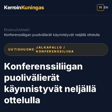
Kerroin
Kuningas
FI
EN
Etusivu
/
Uutiset
/
Konferenssiliigan puolivälierät käynnistyvät neljällä ottelulla
JALKAPALLO /
UUTISHUONE
•
KONFERENSSILIIGA
Konferenssiliigan
puolivälierät
käynnistyvät neljällä
ottelulla