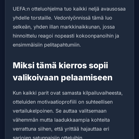
UEFA:n otteluohjelma tuo kaikki neljä avausosaa
yhdelle torstaille. Vedonlyönnissä tämä luo
selkeän, yhden illan markkinaikkunan, jossa
hinnoittelu reagoi nopeasti kokoonpanoihin ja
ensimmäisiin pelitapahtumiin.
Miksi tämä kierros sopii
valikoivaan pelaamiseen
Kun kaikki parit ovat samasta kilpailuvaiheesta,
otteluiden motivaatioprofiili on suhteellisen
vertailukelpoinen. Se auttaa valitsemaan
vähemmän mutta laadukkaampia kohteita
verrattuna siihen, että yrittää hajauttaa eri
sarjojen satunnaisiin otteluihin.