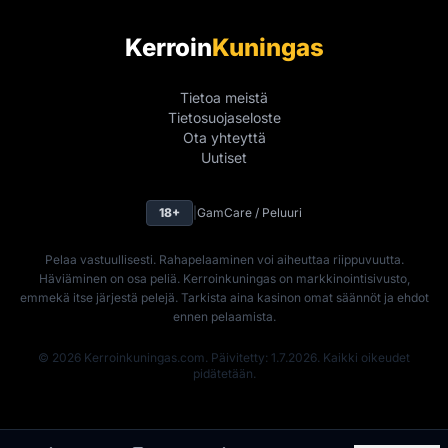
Kerroin
Kuningas
Tietoa meistä
Tietosuojaseloste
Ota yhteyttä
Uutiset
18+
|
GamCare / Peluuri
Pelaa vastuullisesti. Rahapelaaminen voi aiheuttaa riippuvuutta.
Häviäminen on osa peliä. Kerroinkuningas on markkinointisivusto,
emmekä itse järjestä pelejä. Tarkista aina kasinon omat säännöt ja ehdot
ennen pelaamista.
© 2026 Kerroinkuningas.com. Päivitetty: 1.7.2026. Kaikki oikeudet
pidätetään.