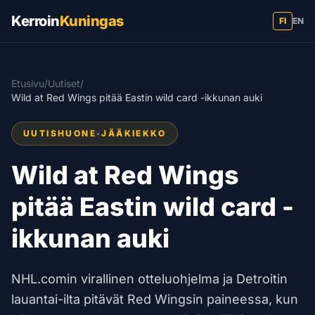
Kerroin
Kuningas
FI
EN
Etusivu
/
Uutiset
/
Wild at Red Wings pitää Eastin wild card -ikkunan auki
UUTISHUONE
•
JÄÄKIEKKO
Wild at Red Wings
pitää Eastin wild card -
ikkunan auki
NHL.comin virallinen otteluohjelma ja Detroitin
lauantai-ilta pitävät Red Wingsin paineessa, kun