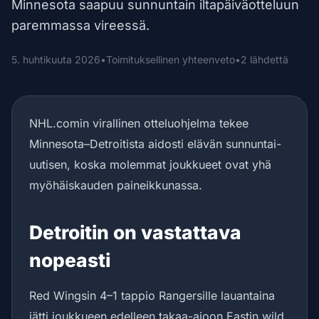
Minnesota saapuu sunnuntain iltapäiväotteluun
paremmassa vireessä.
5. huhtikuuta 2026
•
Toimituksellinen yhteenveto
•
2 lähdettä
NHL.comin virallinen otteluohjelma tekee
Minnesota–Detroitista aidosti elävän sunnuntai-
uutisen, koska molemmat joukkueet ovat yhä
myöhäiskauden paineikkunassa.
Detroitin on vastattava
nopeasti
Red Wingsin 4–1 tappio Rangersille lauantaina
jätti joukkueen edelleen takaa-ajoon Eastin wild