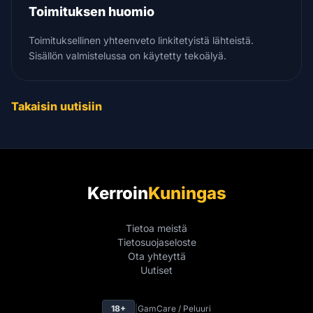
Toimituksen huomio
Toimituksellinen yhteenveto linkitetyistä lähteistä.
Sisällön valmistelussa on käytetty tekoälyä.
Takaisin uutisiin
Kerroin
Kuningas
Tietoa meistä
Tietosuojaseloste
Ota yhteyttä
Uutiset
18+
|
GamCare / Peluuri