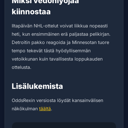
Miksi vedonlyöjää
kiinnostaa
Iltapäivän NHL-ottelut voivat liikkua nopeasti
heti, kun ensimmäinen erä paljastaa pelikirjan.
Detroitin pakko reagoida ja Minnesotan tuore
tempo tekevät tästä hyödyllisemmän
vetoikkunan kuin tavallisesta loppukauden
ottelusta.
Lisälukemista
OddsRexin versiosta löydät kansainvälisen
näkökulman
täältä
.