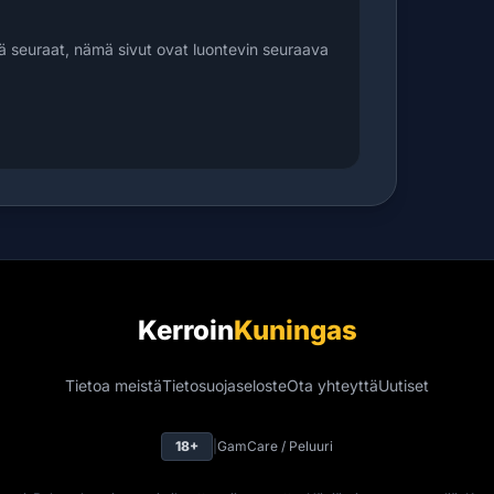
ä seuraat, nämä sivut ovat luontevin seuraava
Kerroin
Kuningas
Tietoa meistä
Tietosuojaseloste
Ota yhteyttä
Uutiset
18+
|
GamCare / Peluuri