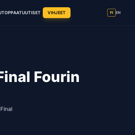
UT
OPPAAT
UUTISET
VIHJEET
FI
EN
Final Fourin
 Final