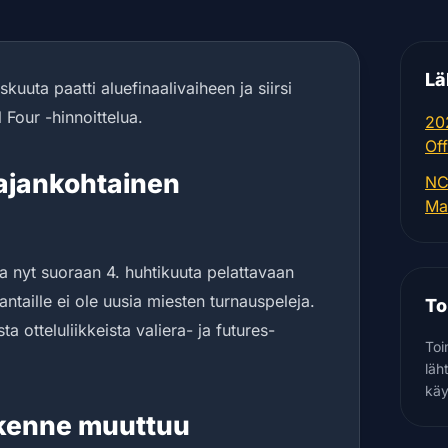
Lä
skuuta paatti aluefinaalivaiheen ja siirsi
 Four -hinnoittelua.
20
Of
 ajankohtainen
NC
Ma
a nyt suoraan 4. huhtikuuta pelattavaan
ntaille ei ole uusia miesten turnauspeleja.
To
ta otteluliikkeista valiera- ja futures-
Toi
läh
käy
kenne muuttuu