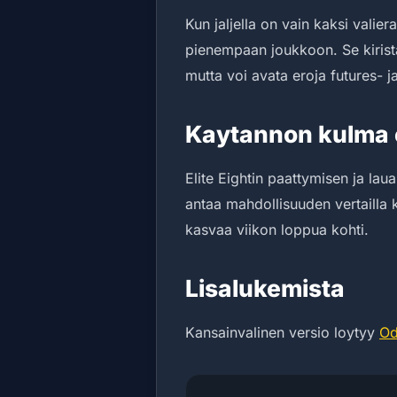
Kun jaljella on vain kaksi valie
pienempaan joukkoon. Se kirist
mutta voi avata eroja futures- ja
Kaytannon kulma e
Elite Eightin paattymisen ja laua
antaa mahdollisuuden vertailla ki
kasvaa viikon loppua kohti.
Lisalukemista
Kansainvalinen versio loytyy
Od