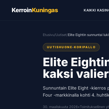
Kerroin
Kuningas
KAIKKI KASIN
Etusivu
/
Uutiset
/
Elite Eightin sunnuntai luki
UUTISHUONE
•
KORIPALLO
Elite Eighti
kaksi valie
Sunnuntain Elite Eight -kierros p
Four -markkinalla kohti 4. huhti
30. maaliskuuta 2026
•
Toimituksellinen 