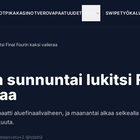
OT
PIKAKASINOT
VEROVAPAAT
UUDET
LISÄÄ
SWIPE
TYÖKAL
tsi Final Fourin kaksi valieraa
n sunnuntai lukitsi 
raa
aatti aluefinaalivaiheen, ja maanantai alkaa selkealla
kuuta.
yhteenveto
•
2 lähdettä