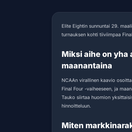
Elite Eightin sunnuntai 29. maali
turnauksen kohti tiiviimpaa Final
Miksi aihe on yha
maanantaina
NCAAn virallinen kaavio osoitta
Final Four -vaiheeseen, ja maana
Tauko siirtaa huomion yksittaisis
hinnoitteluun.
Miten markkinara