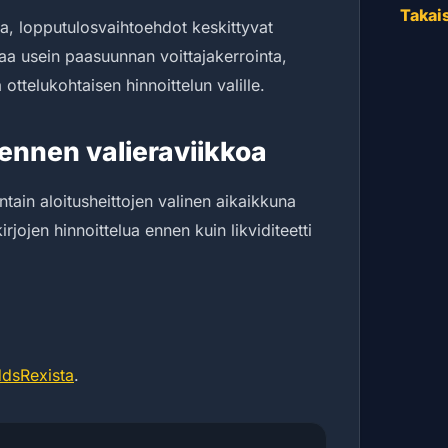
Takais
raa, lopputulosvaihtoehdot keskittyvat
aa usein paasuunnan voittajakerrointa,
 ottelukohtaisen hinnoittelun valille.
nnen valieraviikkoa
ntain aloitusheittojen valinen aikaikkuna
rjojen hinnoittelua ennen kuin likviditeetti
dsRexista
.