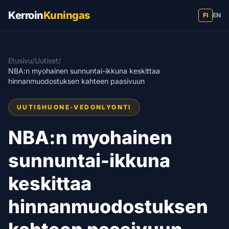
Kerroin
Kuningas
FI
EN
Etusivu
/
Uutiset
/
NBA:n myohainen sunnuntai-ikkuna keskittaa
hinnanmuodostuksen kahteen paasivuun
UUTISHUONE
•
VEDONLYONTI
NBA:n myohainen
sunnuntai-ikkuna
keskittaa
hinnanmuodostuksen