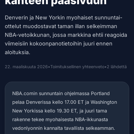
kahteen paasivuun
Denverin ja New Yorkin myohaiset sunnuntai-
ottelut muodostavat taman illan selkeimman
NBA-vetoikkunan, jossa markkina ehtii reagoida
viimeisiin kokoonpanotietoihin juuri ennen
aloituksia.
22. maaliskuuta 2026
•
Toimituksellinen yhteenveto
•
2 lähdettä
NBA.comin sunnuntain ohjelmassa Portland
pelaa Denverissa kello 17.00 ET ja Washington
New Yorkissa kello 19.30 ET, ja juuri tama
rakenne tekee myohaisesta NBA-ikkunasta
vedonlyonnin kannalta tavallista selkeamman.