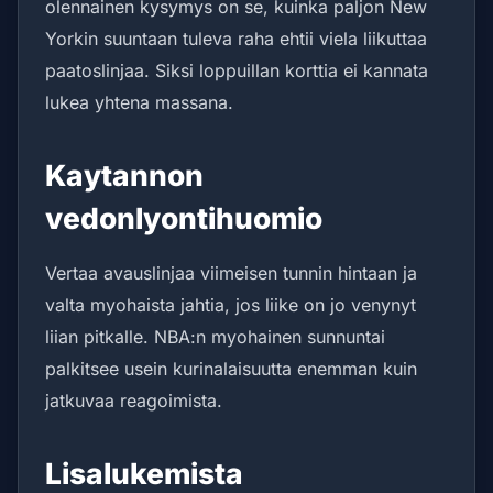
olennainen kysymys on se, kuinka paljon New
Yorkin suuntaan tuleva raha ehtii viela liikuttaa
paatoslinjaa. Siksi loppuillan korttia ei kannata
lukea yhtena massana.
Kaytannon
vedonlyontihuomio
Vertaa avauslinjaa viimeisen tunnin hintaan ja
valta myohaista jahtia, jos liike on jo venynyt
liian pitkalle. NBA:n myohainen sunnuntai
palkitsee usein kurinalaisuutta enemman kuin
jatkuvaa reagoimista.
Lisalukemista