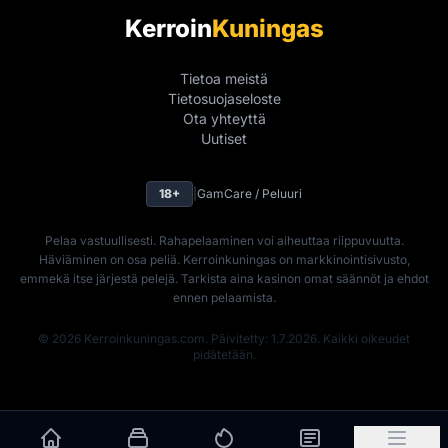
Kerroin
Kuningas
Tietoa meistä
Tietosuojaseloste
Ota yhteyttä
Uutiset
18+
|
GamCare / Peluuri
Pelaa vastuullisesti. Rahapelaaminen voi aiheuttaa riippuvuutta.
Häviäminen on osa peliä. Kerroinkuningas on markkinointisivusto,
emmekä itse järjestä pelejä. Tarkista aina kasinon omat säännöt ja ehdot
ennen pelaamista.
© 2026 Kerroinkuningas.com. Päivitetty: 1.7.2026. Kaikki oikeudet
pidätetään.