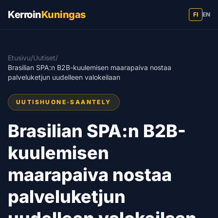
Kerroin
Kuningas
FI
EN
Etusivu
/
Uutiset
/
Brasilian SPA:n B2B-kuulemisen maarapaiva nostaa
palveluketjun uudelleen valokeilaan
UUTISHUONE
•
SAANTELY
Brasilian SPA:n B2B-
kuulemisen
maarapaiva nostaa
palveluketjun