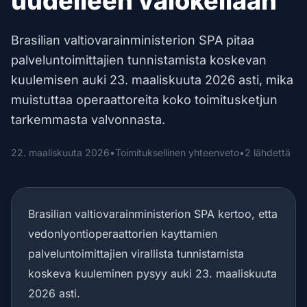
uudelleen valokeilaan
Brasilian valtiovarainministerion SPA pitaa
palveluntoimittajien tunnistamista koskevan
kuulemisen auki 23. maaliskuuta 2026 asti, mika
muistuttaa operaattoreita koko toimitusketjun
tarkemmasta valvonnasta.
22. maaliskuuta 2026
•
Toimituksellinen yhteenveto
•
2 lähdettä
Brasilian valtiovarainministerion SPA kertoo, etta
vedonlyontioperaattorien kayttamien
palveluntoimittajien virallista tunnistamista
koskeva kuuleminen pysyy auki 23. maaliskuuta
2026 asti.