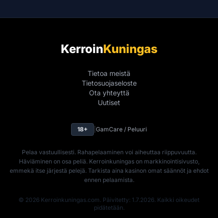
Kerroin
Kuningas
Tietoa meistä
Tietosuojaseloste
Ota yhteyttä
Uutiset
18+
|
GamCare / Peluuri
Pelaa vastuullisesti. Rahapelaaminen voi aiheuttaa riippuvuutta.
Häviäminen on osa peliä. Kerroinkuningas on markkinointisivusto,
emmekä itse järjestä pelejä. Tarkista aina kasinon omat säännöt ja ehdot
ennen pelaamista.
© 2026 Kerroinkuningas.com. Päivitetty: 1.7.2026. Kaikki oikeudet
pidätetään.