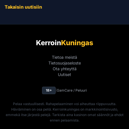
Takaisin uutisiin
Kerroin
Kuningas
Tietoa meistä
Tietosuojaseloste
Ota yhteyttä
Uutiset
18+
|
GamCare / Peluuri
Pelaa vastuullisesti. Rahapelaaminen voi aiheuttaa riippuvuutta.
Häviäminen on osa peliä. Kerroinkuningas on markkinointisivusto,
emmekä itse järjestä pelejä. Tarkista aina kasinon omat säännöt ja ehdot
ennen pelaamista.