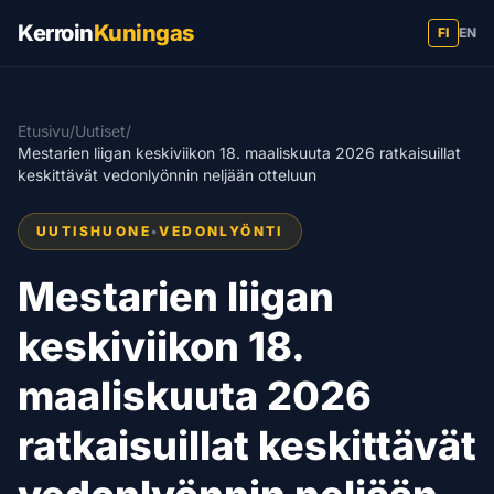
Kerroin
Kuningas
FI
EN
Etusivu
/
Uutiset
/
Mestarien liigan keskiviikon 18. maaliskuuta 2026 ratkaisuillat
keskittävät vedonlyönnin neljään otteluun
UUTISHUONE
•
VEDONLYÖNTI
Mestarien liigan
keskiviikon 18.
maaliskuuta 2026
ratkaisuillat keskittävät