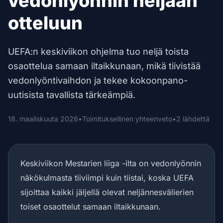
vedonlyönnin neljään
otteluun
UEFA:n keskiviikon ohjelma tuo neljä toista
osaottelua samaan iltaikkunaan, mikä tiivistää
vedonlyöntivaihdon ja tekee kokoonpano-
uutisista tavallista tärkeämpiä.
18. maaliskuuta 2026
•
Toimituksellinen yhteenveto
•
2 lähdettä
Keskiviikon Mestarien liiga -ilta on vedonlyönnin
näkökulmasta tiiviimpi kuin tiistai, koska UEFA
sijoittaa kaikki jäljellä olevat neljännesvälierien
toiset osaottelut samaan iltaikkunaan.