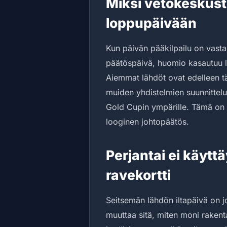
Miksi vetokeskuste
loppupäivään
Kun päivän pääkilpailu on vasta
päätöspäivä, huomio kasautuu luo
Aiemmat lähdöt ovat edelleen tär
muiden yhdistelmien suunnittelu
Gold Cupin ympärille. Tämä on a
looginen johtopäätös.
Perjantai ei käytt
ravekortti
Seitsemän lähdön iltapäivä on jo
muuttaa sitä, miten moni rakent