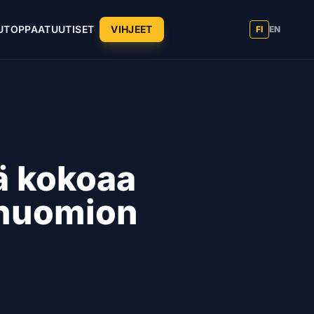
UT
OPPAAT
UUTISET
VIHJEET
FI
EN
ä kokoaa
ohuomion