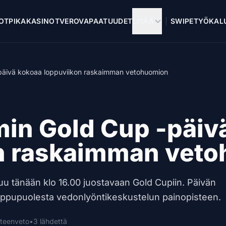
OT
PIKAKASINOT
VEROVAPAAT
UUDET
LISÄÄ
SWIPE
TYÖKAL
päivä kokoaa loppuviikon raskaimman vetohuomion
in Gold Cup -päiv
n raskaimman vet
uu tänään klo 16.00 juostavaan Gold Cupiin. Päivän
loppupuolesta vedonlyöntikeskustelun painopisteen.
hteenveto
•
3 lähdettä