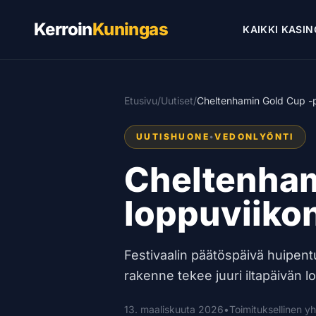
Kerroin
Kuningas
KAIKKI KASIN
Etusivu
/
Uutiset
/
Cheltenhamin Gold Cup -
UUTISHUONE
•
VEDONLYÖNTI
Cheltenham
loppuviiko
Festivaalin päätöspäivä huipent
rakenne tekee juuri iltapäivän 
13. maaliskuuta 2026
•
Toimituksellinen y