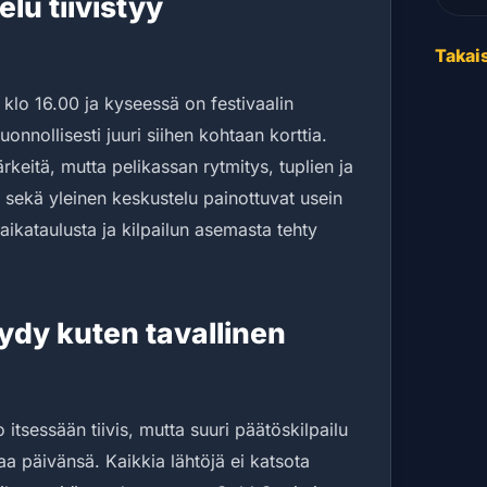
lu tiivistyy
Takais
 klo 16.00 ja kyseessä on festivaalin
nnollisesti juuri siihen kohtaan korttia.
keitä, mutta pelikassan rytmitys, tuplien ja
 sekä yleinen keskustelu painottuvat usein
ikataulusta ja kilpailun asemasta tehty
äydy kuten tavallinen
 itsessään tiivis, mutta suuri päätöskilpailu
aa päivänsä. Kaikkia lähtöjä ei katsota