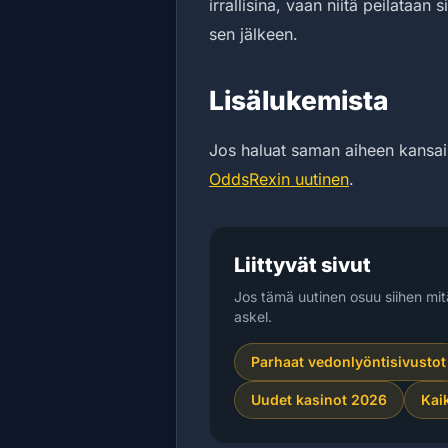
irrallisina, vaan niitä peilataan
sen jälkeen.
Lisälukemista
Jos haluat saman aiheen kansai
OddsRexin uutinen
.
Liittyvät sivut
Jos tämä uutinen osuu siihen mit
askel.
Parhaat vedonlyöntisivustot
Uudet kasinot 2026
Kai