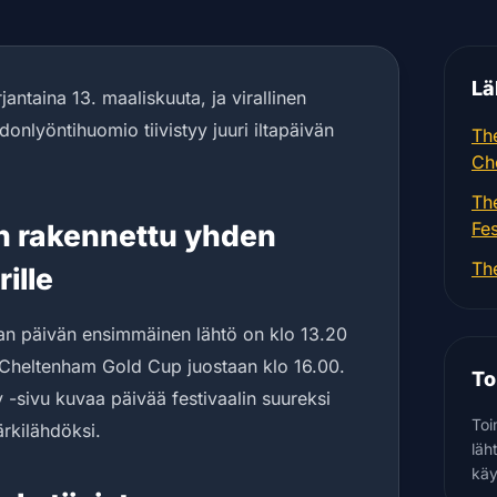
Lä
antaina 13. maaliskuuta, ja virallinen
donlyöntihuomio tiivistyy juuri iltapäivän
Th
Ch
Th
n rakennettu yhden
Fe
Th
ille
an päivän ensimmäinen lähtö on klo 13.20
s Cheltenham Gold Cup juostaan klo 16.00.
To
sivu kuvaa päivää festivaalin suureksi
Toi
ärkilähdöksi.
läh
käy