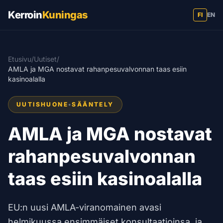
Kerroin
Kuningas
FI
EN
Etusivu
/
Uutiset
/
AMLA ja MGA nostavat rahanpesuvalvonnan taas esiin
kasinoalalla
UUTISHUONE
•
SÄÄNTELY
AMLA ja MGA nostavat
rahanpesuvalvonnan
taas esiin kasinoalalla
EU:n uusi AMLA-viranomainen avasi
helmikuussa ensimmäiset konsultaatioinsa, ja