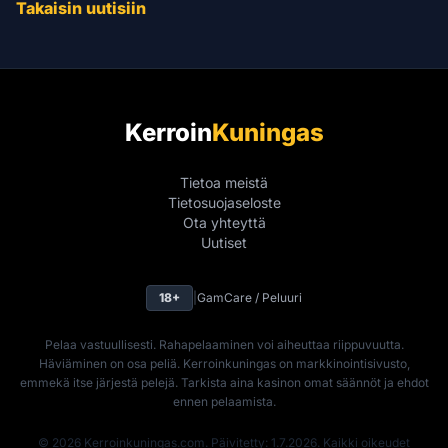
Takaisin uutisiin
Kerroin
Kuningas
Tietoa meistä
Tietosuojaseloste
Ota yhteyttä
Uutiset
18+
|
GamCare / Peluuri
Pelaa vastuullisesti. Rahapelaaminen voi aiheuttaa riippuvuutta.
Häviäminen on osa peliä. Kerroinkuningas on markkinointisivusto,
emmekä itse järjestä pelejä. Tarkista aina kasinon omat säännöt ja ehdot
ennen pelaamista.
© 2026 Kerroinkuningas.com. Päivitetty: 1.7.2026. Kaikki oikeudet