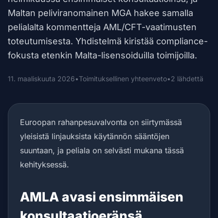
Maltan peliviranomainen MGA hakee samalla
pelialalta kommentteja AML/CFT-vaatimusten
toteutumisesta. Yhdistelmä kiristää compliance-
fokusta etenkin Malta-lisensoiduilla toimijoilla.
11. maaliskuuta 2026
•
Toimituksellinen yhteenveto
•
2 lähdettä
Euroopan rahanpesuvalvonta on siirtymässä
yleisistä linjauksista käytännön sääntöjen
suuntaan, ja peliala on selvästi mukana tässä
kehityksessä.
AMLA avasi ensimmäisen
konsultaatioeränsä