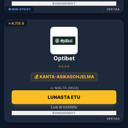
BONUSEHDOT
💎 NON-STICKY
VERTAA
⭐ 4.7/5.0
Optibet
⭐⭐⭐⭐
💰 KANTA-ASIKASOHJELMA
📜
MALTA (MGA)
LUNASTA ETU
Lue arvostelu
BONUSEHDOT
VERTAA