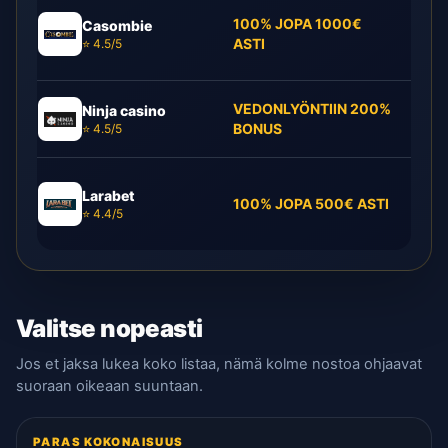
100% JOPA 1000€
Casombie
Cur
ASTI
⭐ 4.5/5
VEDONLYÖNTIIN 200%
Ninja casino
Vir
BONUS
⭐ 4.5/5
Larabet
100% JOPA 500€ ASTI
Cur
⭐ 4.4/5
Valitse nopeasti
Jos et jaksa lukea koko listaa, nämä kolme nostoa ohjaavat
suoraan oikeaan suuntaan.
PARAS KOKONAISUUS