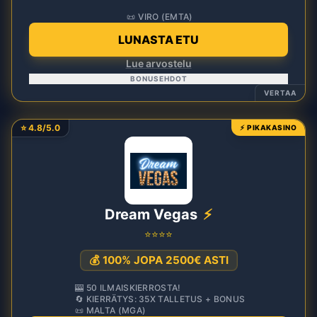
📜
VIRO (EMTA)
LUNASTA ETU
Lue arvostelu
BONUSEHDOT
VERTAA
⭐ 4.8/5.0
⚡ PIKAKASINO
Dream Vegas
⚡
⭐⭐⭐⭐
💰 100% JOPA 2500€ ASTI
🎰
50 ILMAISKIERROSTA!
🔄
KIERRÄTYS: 35X TALLETUS + BONUS
📜
MALTA (MGA)