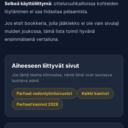
Selkeä käyttöliittymä:
otteluruuhkailloissa kohteiden
löytäminen ei saa hidastaa pelaamista.
Jos etsit bookkeria, jolla jääkiekko ei ole vain sivulaji
muiden joukossa, tämä lista toimii hyvänä
ensimmäisenä vertailuna.
Aiheeseen liittyvät sivut
Jos tämä teema kiinnostaa, nämä listat ovat seuraava
luonteva askel.
Parhaat vedonlyöntisivustot
Kaikki kasinot
Parhaat kasinot 2026