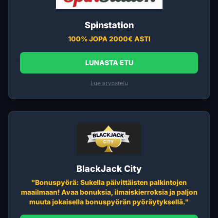
Spinstation
100% JOPA 2000€ ASTI
LUNASTA ETU
Lue arvostelu
BlackJack City
"Bonuspyörä: Sukella päivittäisten palkintojen
maailmaan! Avaa bonuksia, ilmaiskierroksia ja paljon
muuta jokaisella bonuspyörän pyöräytyksellä."