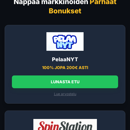
Nappaa markkinoiden
Parhaat
Bonukset
PelaaNYT
100% JOPA 200€ ASTI
LUNASTA ETU
Lue arvostelu