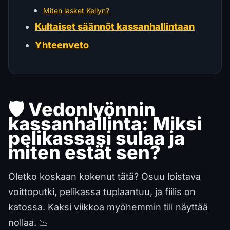
Miten lasket Kellyn?
Kultaiset säännöt kassanhallintaan
Yhteenveto
🛡️ Vedonlyönnin
kassanhallinta: Miksi
pelikassasi sulaa ja
miten estät sen?
Oletko koskaan kokenut tätä? Osuu loistava
voittoputki, pelikassa tuplaantuu, ja fiilis on
katossa. Kaksi viikkoa myöhemmin tili näyttää
nollaa. 📉