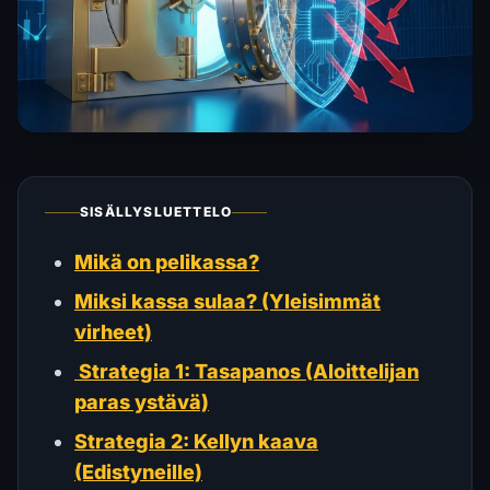
SISÄLLYSLUETTELO
Mikä on pelikassa?
Miksi kassa sulaa? (Yleisimmät
virheet)
️ Strategia 1: Tasapanos (Aloittelijan
paras ystävä)
Strategia 2: Kellyn kaava
(Edistyneille)