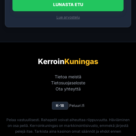
LUNASTA ETU
Lue arvostelu
Kerroin
Kuningas
Tietoa meistä
Tietosuojaseloste
Ota yhteyttä
K-18
|
Peluuri.fi
Pelaa vastuullisesti. Rahapelit voivat aiheuttaa riippuvuutta. Häviäminen
on osa peliä. Kerroinkuningas on markkinointisivusto, emmekä järjestä
pelejä itse. Tarkista aina kasinon omat säännöt ja ehdot ennen