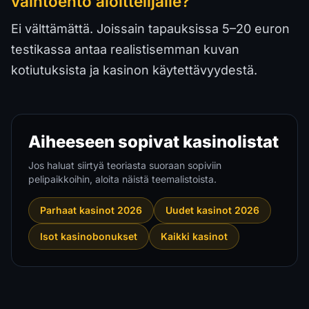
vaihtoehto aloittelijalle?
Ei välttämättä. Joissain tapauksissa 5–20 euron
testikassa antaa realistisemman kuvan
kotiutuksista ja kasinon käytettävyydestä.
Aiheeseen sopivat kasinolistat
Jos haluat siirtyä teoriasta suoraan sopiviin
pelipaikkoihin, aloita näistä teemalistoista.
Parhaat kasinot 2026
Uudet kasinot 2026
Isot kasinobonukset
Kaikki kasinot