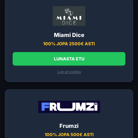
Miami Dice
100% JOPA 2500€ ASTI
LUNASTA ETU
Lue arvostelu
Frumzi
100% JOPA 500€ ASTI