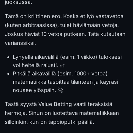
juoksussa.
Tämä on kriittinen ero. Koska et lyö vastavetoa
(kuten arbitraasissa), tulet häviämään vetoja.
Joskus häviät 10 vetoa putkeen. Tätä kutsutaan
varianssiksi.
Lyhyellä aikavälillä (esim. 1 viikko) tuloksesi
voi heitellä rajusti. 🎢
Pitkällä aikavälillä (esim. 1000+ vetoa)
matematiikka tasoittaa tilanteen ja käyräsi
nousee ylöspäin. 🚀
Tästä syystä Value Betting vaatii teräksisiä
hermoja. Sinun on luotettava matematiikkaan
silloinkin, kun on tappioputki päällä.