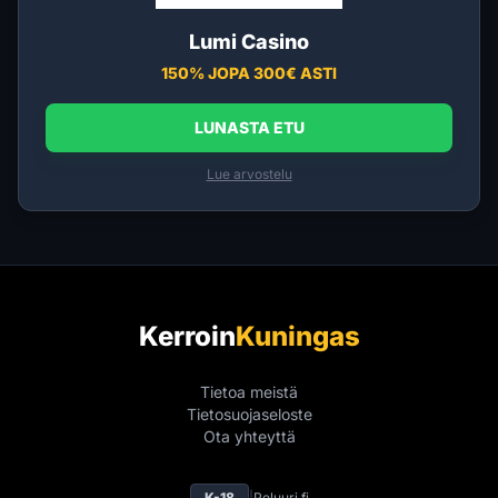
Lumi Casino
150% JOPA 300€ ASTI
LUNASTA ETU
Lue arvostelu
Kerroin
Kuningas
Tietoa meistä
Tietosuojaseloste
Ota yhteyttä
K-18
|
Peluuri.fi