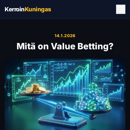
Kerroin
Kuningas
14.1.2026
Mitä on Value Betting?