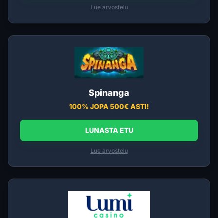
Lue arvostelu
Spinanga
100% JOPA 500€ ASTI!
LUNASTA ETU
Lue arvostelu