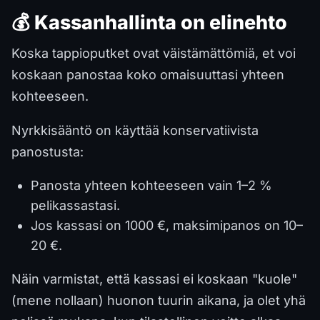
💰 Kassanhallinta on elinehto
Koska tappioputket ovat väistämättömiä, et voi
koskaan panostaa koko omaisuuttasi yhteen
kohteeseen.
Nyrkkisääntö on käyttää konservatiivista
panostusta:
Panosta yhteen kohteeseen vain 1–2 %
pelikassastasi.
Jos kassasi on 1000 €, maksimipanos on 10–
20 €.
Näin varmistat, että kassasi ei koskaan "kuole"
(mene nollaan) huonon tuurin aikana, ja olet yhä