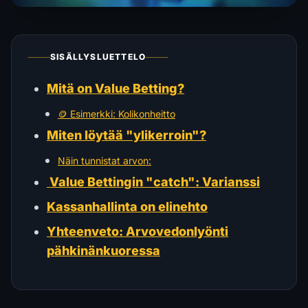
SISÄLLYSLUETTELO
Mitä on Value Betting?
🪙 Esimerkki: Kolikonheitto
Miten löytää "ylikerroin"?
Näin tunnistat arvon:
️ Value Bettingin "catch": Varianssi
Kassanhallinta on elinehto
Yhteenveto: Arvovedonlyönti
pähkinänkuoressa