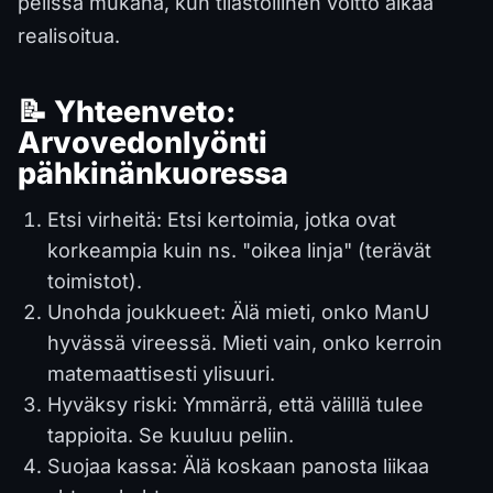
pelissä mukana, kun tilastollinen voitto alkaa
realisoitua.
📝 Yhteenveto:
Arvovedonlyönti
pähkinänkuoressa
Etsi virheitä: Etsi kertoimia, jotka ovat
korkeampia kuin ns. "oikea linja" (terävät
toimistot).
Unohda joukkueet: Älä mieti, onko ManU
hyvässä vireessä. Mieti vain, onko kerroin
matemaattisesti ylisuuri.
Hyväksy riski: Ymmärrä, että välillä tulee
tappioita. Se kuuluu peliin.
Suojaa kassa: Älä koskaan panosta liikaa