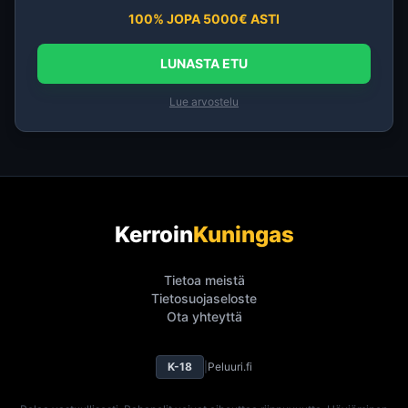
100% JOPA 5000€ ASTI
LUNASTA ETU
Lue arvostelu
Kerroin
Kuningas
Tietoa meistä
Tietosuojaseloste
Ota yhteyttä
K-18
|
Peluuri.fi