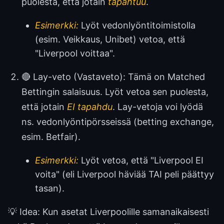
puolesta, että jotain
tapahtuu
.
Esimerkki:
Lyöt vedonlyöntitoimistolla
(esim. Veikkaus, Unibet) vetoa, että
"Liverpool voittaa".
🔴 Lay-veto (Vastaveto): Tämä on Matched
Bettingin salaisuus. Lyöt vetoa sen puolesta,
että jotain
EI tapahdu
. Lay-vetoja voi lyödä
ns. vedonlyöntipörsseissä (betting exchange,
esim. Betfair).
Esimerkki:
Lyöt vetoa, että "Liverpool EI
voita" (eli Liverpool häviää TAI peli päättyy
tasan).
💡 Idea: Kun asetat Liverpoolille samanaikaisesti