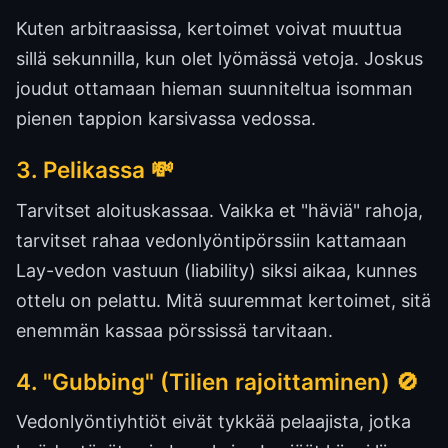
Kuten arbitraasissa, kertoimet voivat muuttua
sillä sekunnilla, kun olet lyömässä vetoja. Joskus
joudut ottamaan hieman suunniteltua isomman
pienen tappion karsivassa vedossa.
3. Pelikassa 💸
Tarvitset aloituskassaa. Vaikka et "häviä" rahoja,
tarvitset rahaa vedonlyöntipörssiin kattamaan
Lay-vedon vastuun (liability) siksi aikaa, kunnes
ottelu on pelattu. Mitä suuremmat kertoimet, sitä
enemmän kassaa pörssissä tarvitaan.
4. "Gubbing" (Tilien rajoittaminen) 🚫
Vedonlyöntiyhtiöt eivät tykkää pelaajista, jotka