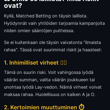
ovat?
Kyllä, Matched Betting on täysin laillista.
Hyödynnät vain yhtiöiden tarjoamia kampanjoita
niiden omien sääntöjen puitteissa.
Se ei kuitenkaan ole täysin vaivatonta "ilmaista
rahaa". Tässä ovat suurimmat riskit ja haasteet:
1. Inhimilliset virheet 🤦‍♂️
Tämä on suurin riski. Voit vahingossa lyödä
väärän summan, valita väärän joukkueen tai
unohtaa lyödä Lay-vedon. Nämä virheet voivat
maksaa rahaa. Huolellisuus on kaiken A ja O.
2. Kertoimien muuttuminen ⏱️