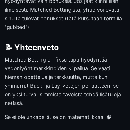
hyödyntävät vain bonuksia. Jos jäät kiinni liian
ilmeisestä Matched Bettingistä, yhtiö voi evätä
sinulta tulevat bonukset (tätä kutsutaan termillä
"gubbed").
📝 Yhteenveto
Matched Betting on fiksu tapa hyödyntää
vedonlyöntimarkkinoiden kilpailua. Se vaatii
hieman opettelua ja tarkkuutta, mutta kun
ymmärrät Back- ja Lay-vetojen periaatteen, se
on yksi turvallisimmista tavoista tehdä lisätuloja
netissä.
Se ei ole uhkapeliä, se on matematiikkaa. 🧠