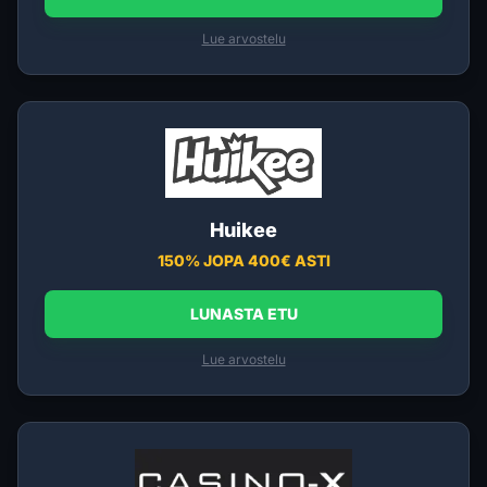
Lue arvostelu
Huikee
150% JOPA 400€ ASTI
LUNASTA ETU
Lue arvostelu