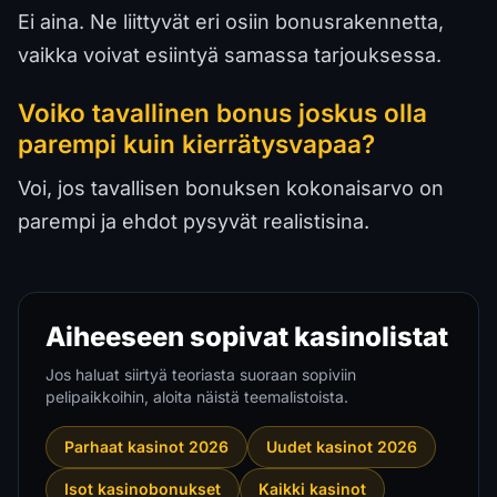
Ei aina. Ne liittyvät eri osiin bonusrakennetta,
vaikka voivat esiintyä samassa tarjouksessa.
Voiko tavallinen bonus joskus olla
parempi kuin kierrätysvapaa?
Voi, jos tavallisen bonuksen kokonaisarvo on
parempi ja ehdot pysyvät realistisina.
Aiheeseen sopivat kasinolistat
Jos haluat siirtyä teoriasta suoraan sopiviin
pelipaikkoihin, aloita näistä teemalistoista.
Parhaat kasinot 2026
Uudet kasinot 2026
Isot kasinobonukset
Kaikki kasinot