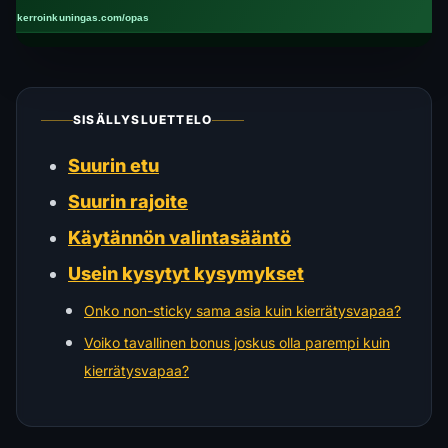
SISÄLLYSLUETTELO
Suurin etu
Suurin rajoite
Käytännön valintasääntö
Usein kysytyt kysymykset
Onko non-sticky sama asia kuin kierrätysvapaa?
Voiko tavallinen bonus joskus olla parempi kuin
kierrätysvapaa?