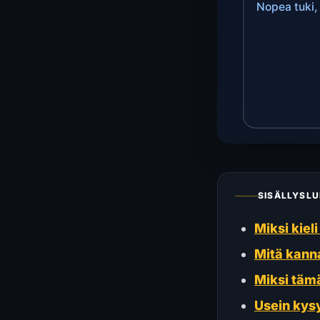
SISÄLLYSL
Miksi kiel
Mitä kanna
Miksi täm
Usein kys