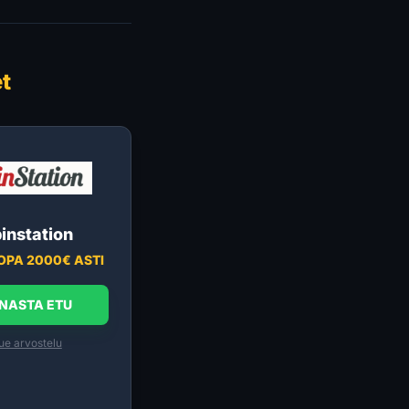
t
instation
OPA 2000€ ASTI
NASTA ETU
ue arvostelu