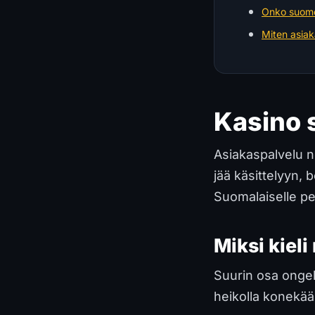
Onko suomen
Miten asiak
Kasino 
Asiakaspalvelu no
jää käsittelyyn, b
Suomalaiselle pel
Miksi kieli
Suurin osa ongelm
heikolla konekää