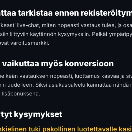
ttaa tarkistaa ennen rekisteröity
keasti live-chat, miten nopeasti vastaus tulee, ja os
siin liittyviin käytännön kysymyksiin. Pelkät ympärip
ovat varoitusmerkki.
 vaikuttaa myös konversioon
selkeän vastauksen nopeasti, luottamus kasvaa ja siv
n uudelleen. Siksi asiakaspalvelu kannattaa nähdä 
in lisäbonuksena.
ytyt kysymykset
elinen tuki pakollinen luotettavalle kasi