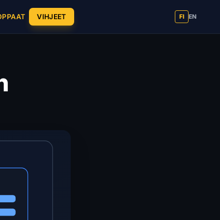
OPPAAT
VIHJEET
FI
EN
n