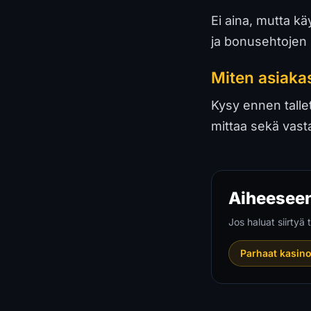
Ei aina, mutta k
ja bonusehtojen
Miten asiaka
Kysy ennen talle
mittaa sekä vast
Aiheeseen
Jos haluat siirtyä 
Parhaat kasin