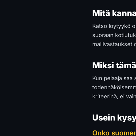
Mitä kanna
Katso löytyykö oi
suoraan kotiutuk
mallivastaukset 
Miksi tämä
Kun pelaaja saa 
todennäköisemmi
kriteerinä, ei va
Usein kys
Onko suomenki