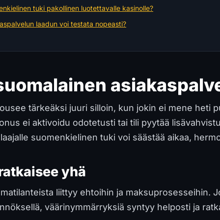
kielinen tuki pakollinen luotettavalle kasinolle?
aspalvelun laadun voi testata nopeasti?
suomalainen asiakaspalv
usee tärkeäksi juuri silloin, kun jokin ei mene heti 
onus ei aktivoidu odotetusti tai tili pyytää lisävahvist
aajalle suomenkielinen tuki voi säästää aikaa, hermo
 ratkaisee yhä
atilanteista liittyy ehtoihin ja maksuprosesseihin. Jo
nnöksellä, väärinymmärryksiä syntyy helposti ja ratk