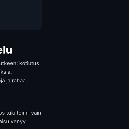
elu
putkeen: kotiutus
uksia.
ja ja rahaa.
s tuki toimii vain
aisu venyy.