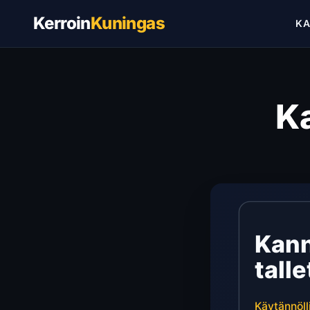
Kerroin
Kuningas
KA
Ka