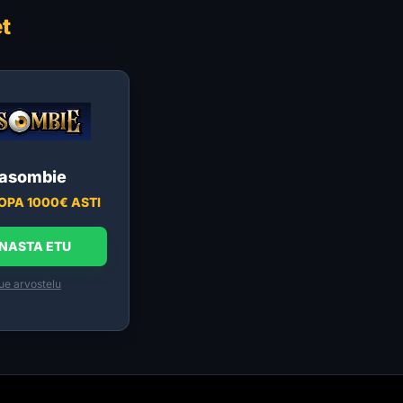
t
asombie
OPA 1000€ ASTI
NASTA ETU
ue arvostelu