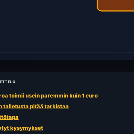
UETTELO
roa toimii usein paremmin kuin 1 euro
 talletusta pitää tarkistaa
ttötapa
ytyt kysymykset