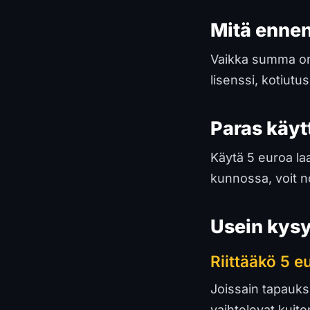
Mitä ennen 
Vaikka summa on 
lisenssi, kotiut
Paras käyt
Käytä 5 euroa l
kunnossa, voit n
Usein kys
Riittääkö 5 
Joissain tapauksi
vaihtelevat kuite