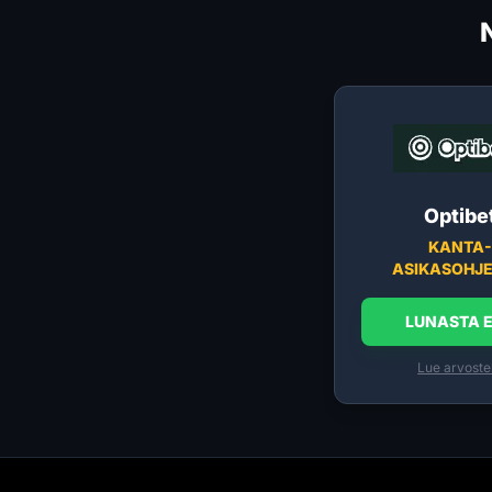
Optibe
KANTA-
ASIKASOHJ
LUNASTA 
Lue arvoste