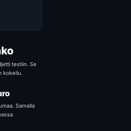
ako
tti testiin. Se
 kokeilu.
uro
tumaa. Samalla
eassa