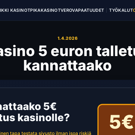
IKKI KASINOT
PIKAKASINOT
VEROVAPAAT
UUDET
TYÖKALUT
1.4.2026
sino 5 euron talle
kannattaako