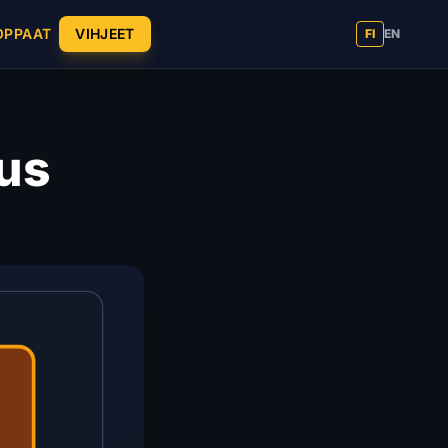
OPPAAT
VIHJEET
FI
EN
tus