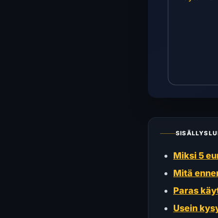
SISÄLLYSL
Miksi 5 eu
Mitä ennen
Paras käy
Usein kys