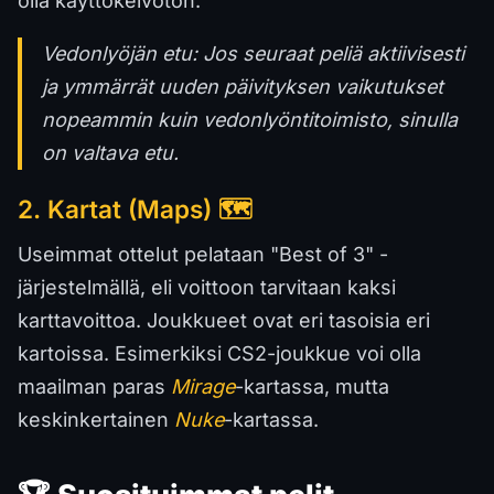
olla käyttökelvoton.
Vedonlyöjän etu: Jos seuraat peliä aktiivisesti
ja ymmärrät uuden päivityksen vaikutukset
nopeammin kuin vedonlyöntitoimisto, sinulla
on valtava etu.
2. Kartat (Maps) 🗺️
Useimmat ottelut pelataan "Best of 3" -
järjestelmällä, eli voittoon tarvitaan kaksi
karttavoittoa. Joukkueet ovat eri tasoisia eri
kartoissa. Esimerkiksi CS2-joukkue voi olla
maailman paras
Mirage
-kartassa, mutta
keskinkertainen
Nuke
-kartassa.