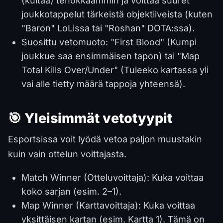
(kultaa) tehokkaammin ja voittaa suuret
joukkotappelut tärkeistä objektiiveista (kuten
"Baron" LoLissa tai "Roshan" DOTA:ssa).
Suosittu vetomuoto: "First Blood" (Kumpi
joukkue saa ensimmäisen tapon) tai "Map
Total Kills Over/Under" (Tuleeko kartassa yli
vai alle tietty määrä tappoja yhteensä).
🎯 Yleisimmät vetotyypit
Esportsissa voit lyödä vetoa paljon muustakin
kuin vain ottelun voittajasta.
Match Winner (Otteluvoittaja): Kuka voittaa
koko sarjan (esim. 2–1).
Map Winner (Karttavoittaja): Kuka voittaa
yksittäisen kartan (esim. Kartta 1). Tämä on