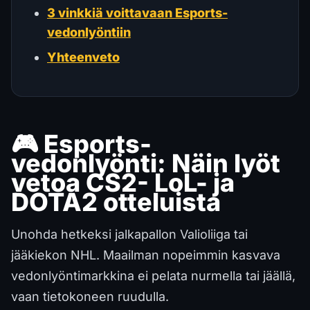
3 vinkkiä voittavaan Esports-
vedonlyöntiin
Yhteenveto
🎮 Esports-
vedonlyönti: Näin lyöt
vetoa CS2- LoL- ja
DOTA2 otteluista
Unohda hetkeksi jalkapallon Valioliiga tai
jääkiekon NHL. Maailman nopeimmin kasvava
vedonlyöntimarkkina ei pelata nurmella tai jäällä,
vaan tietokoneen ruudulla.