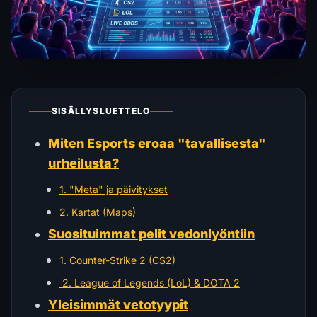
SISÄLLYSLUETTELO
Miten Esports eroaa "tavallisesta"
urheilusta?
1. "Meta" ja päivitykset
2. Kartat (Maps) ️
Suosituimmat pelit vedonlyöntiin
1. Counter-Strike 2 (CS2)
️ 2. League of Legends (LoL) & DOTA 2
Yleisimmät vetotyypit