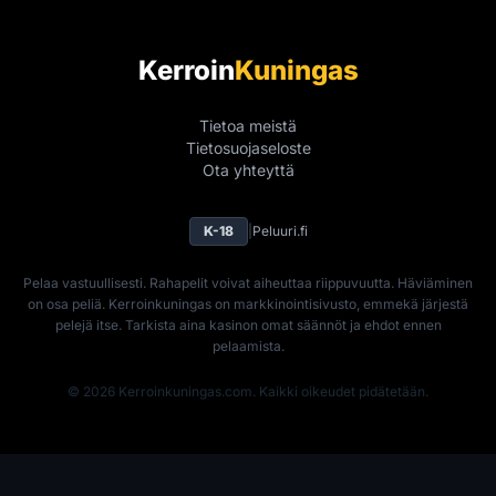
Kerroin
Kuningas
Tietoa meistä
Tietosuojaseloste
Ota yhteyttä
K-18
|
Peluuri.fi
Pelaa vastuullisesti. Rahapelit voivat aiheuttaa riippuvuutta. Häviäminen
on osa peliä. Kerroinkuningas on markkinointisivusto, emmekä järjestä
pelejä itse. Tarkista aina kasinon omat säännöt ja ehdot ennen
pelaamista.
© 2026 Kerroinkuningas.com. Kaikki oikeudet pidätetään.