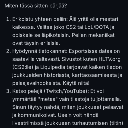
Miten tässä sitten pärjää?
Erikoistu yhteen peliin: Älä yritä olla mestari
kaikessa. Valitse joko CS2 tai LoL/DOTA ja
opiskele se läpikotaisin. Pelien mekaniikat
ovat täysin erilaisia.
Hyödynnä tietokannat: Esportsissa dataa on
saatavilla valtavasti. Sivustot kuten HLTV.org
(CS2:lle) ja Liquipedia tarjoavat kaiken tiedon
joukkueiden historiasta, karttaosaamisesta ja
pelaajavaihdoksista. Käytä niitä!
Katso pelejä (Twitch/YouTube): Et voi
ymmärtää "metaa" vain tilastoja tuijottamalla.
Sinun täytyy nähdä, miten joukkueet pelaavat
ja kommunikoivat. Usein voit nähdä
livestriimissä joukkueen turhautumisen (tiltin)