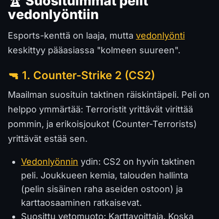
🏆 Suosituimmat pelit
vedonlyöntiin
Esports-kenttä on laaja, mutta
vedonlyönti
keskittyy pääasiassa "kolmeen suureen".
🔫 1. Counter-Strike 2 (CS2)
Maailman suosituin taktinen räiskintäpeli. Peli on
helppo ymmärtää: Terroristit yrittävät virittää
pommin, ja erikoisjoukot (Counter-Terrorists)
yrittävät estää sen.
Vedonlyönnin
ydin: CS2 on hyvin taktinen
peli. Joukkueen kemia, talouden hallinta
(pelin sisäinen raha aseiden ostoon) ja
karttaosaaminen ratkaisevat.
Suosittu vetomuoto: Karttavoittaja. Koska