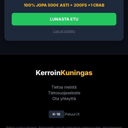
100% JOPA 500€ ASTI + 200FS +1 CRAB
LUNASTA ETU
Lue arvostelu
Kerroin
Kuningas
Tietoa meistä
Tietosuojaseloste
Ota yhteyttä
K-18
|
Peluuri.fi
Pelaa vastuullisesti. Rahapelit voivat aiheuttaa riippuvuutta. Häviäminen