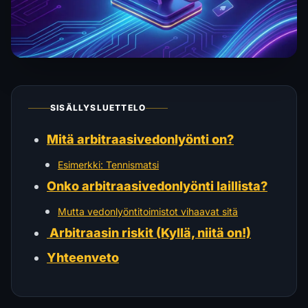
SISÄLLYSLUETTELO
Mitä arbitraasivedonlyönti on?
Esimerkki: Tennismatsi
Onko arbitraasivedonlyönti laillista?
Mutta vedonlyöntitoimistot vihaavat sitä
️ Arbitraasin riskit (Kyllä, niitä on!)
Yhteenveto