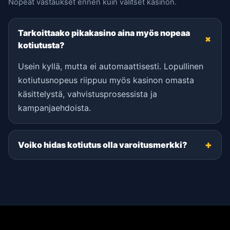
Nopeat vastaukset ennen kuin valitset kasinon.
Tarkoittaako pikakasino aina myös nopeaa
+
kotiutusta?
Usein kyllä, mutta ei automaattisesti. Lopullinen
kotiutusnopeus riippuu myös kasinon omasta
käsittelystä, vahvistusprosessista ja
kampanjaehdoista.
+
Voiko hidas kotiutus olla varoitusmerkki?