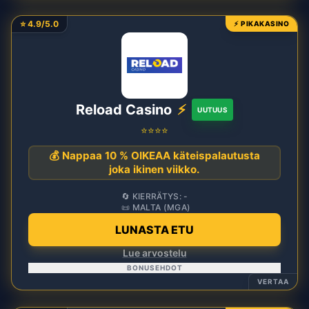
⭐ 4.9/5.0
⚡ PIKAKASINO
Reload Casino
⚡
UUTUUS
⭐⭐⭐⭐
💰 Nappaa 10 % OIKEAA käteispalautusta
joka ikinen viikko.
🔄
KIERRÄTYS: -
📜
MALTA (MGA)
LUNASTA ETU
Lue arvostelu
BONUSEHDOT
VERTAA