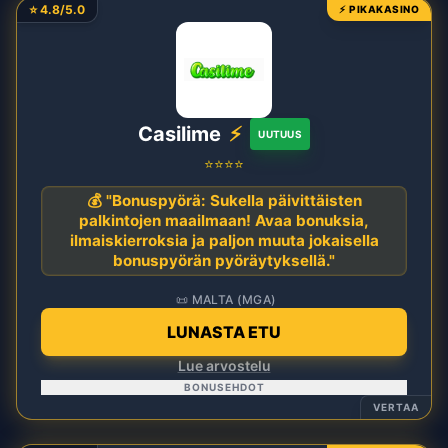
⭐ 4.8/5.0
⚡ PIKAKASINO
Casilime
⚡
UUTUUS
⭐⭐⭐⭐
💰 "Bonuspyörä: Sukella päivittäisten
palkintojen maailmaan! Avaa bonuksia,
ilmaiskierroksia ja paljon muuta jokaisella
bonuspyörän pyöräytyksellä."
📜
MALTA (MGA)
LUNASTA ETU
Lue arvostelu
BONUSEHDOT
VERTAA