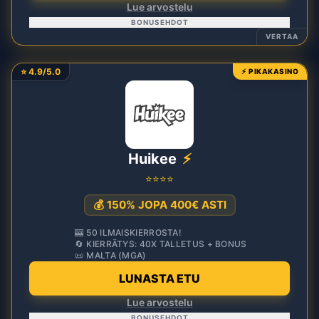
Lue arvostelu
BONUSEHDOT
VERTAA
⭐ 4.9/5.0
⚡ PIKAKASINO
Huikee
⚡
⭐⭐⭐⭐
💰 150% JOPA 400€ ASTI
🎰
50 ILMAISKIERROSTA!
🔄
KIERRÄTYS: 40X TALLETUS + BONUS
📜
MALTA (MGA)
LUNASTA ETU
Lue arvostelu
BONUSEHDOT