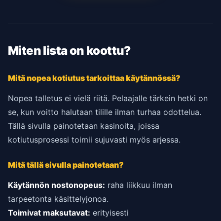
Miten lista on koottu?
Mitä nopea kotiutus tarkoittaa käytännössä?
Nopea talletus ei vielä riitä. Pelaajalle tärkein hetki on
se, kun voitto halutaan tilille ilman turhaa odottelua.
Tällä sivulla painotetaan kasinoita, joissa
kotiutusprosessi toimii sujuvasti myös arjessa.
Mitä tällä sivulla painotetaan?
Käytännön nostonopeus:
raha liikkuu ilman
tarpeetonta käsittelyjonoa.
Toimivat maksutavat:
erityisesti