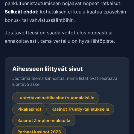
pankkitunnistautumiseen nojaavat nopeat ratkaisut.
Selkeät ehdot:
kotiutuksen ei kuulu kaatua epäselviin
bonus- tai vahvistussääntöihin.
Jos tavoitteesi on saada voitot ulos nopeasti ja
ennakoitavasti, tämä vertailu on hyvä lähtöpiste.
Aiheeseen liittyvät sivut
Jos tämä teema kiinnostaa, nämä listat ovat seuraava
luonteva askel.
Luotettavat nettikasinot suomalaisille
Pikakasinot
Kasinot Trustly-talletuksella
Kasinot Zimpler-maksulla
Parhaat kasinot 2026