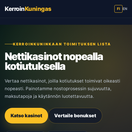
Kerroin
Kuningas
FI
EN
KERROINKUNINKAAN TOIMITUKSEN LISTA
Nettikasinot nopealla
kotiutuksella
Vertaa nettikasinot, joilla kotiutukset toimivat oikeasti
nopeasti. Painotamme nostoprosessin sujuvuutta,
maksutapoja ja käytännön luotettavuutta.
Katso kasinot
Vertaile bonukset