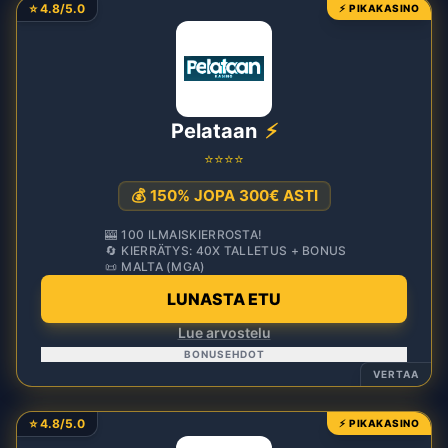
⭐ 4.8/5.0
⚡ PIKAKASINO
Pelataan
⚡
⭐⭐⭐⭐
💰 150% JOPA 300€ ASTI
🎰
100 ILMAISKIERROSTA!
🔄
KIERRÄTYS: 40X TALLETUS + BONUS
📜
MALTA (MGA)
LUNASTA ETU
Lue arvostelu
BONUSEHDOT
VERTAA
⭐ 4.8/5.0
⚡ PIKAKASINO