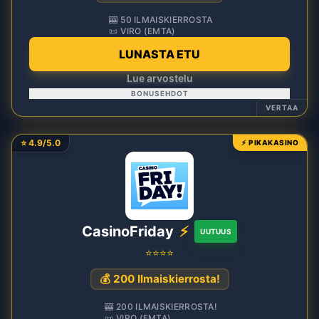
🎰
50 ILMAISKIERROSTA
📜
VIRO (EMTA)
LUNASTA ETU
Lue arvostelu
BONUSEHDOT
VERTAA
⭐ 4.9/5.0
⚡ PIKAKASINO
CasinoFriday
⚡
UUTUUS
⭐⭐⭐⭐
💰 200 Ilmaiskierrosta!
🎰
200 ILMAISKIERROSTA!
📜
VIRO (EMTA)