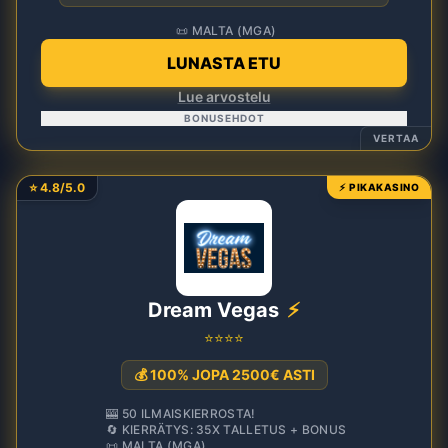
📜
MALTA (MGA)
LUNASTA ETU
Lue arvostelu
BONUSEHDOT
VERTAA
⭐ 4.8/5.0
⚡ PIKAKASINO
Dream Vegas
⚡
⭐⭐⭐⭐
💰 100% JOPA 2500€ ASTI
🎰
50 ILMAISKIERROSTA!
🔄
KIERRÄTYS: 35X TALLETUS + BONUS
📜
MALTA (MGA)