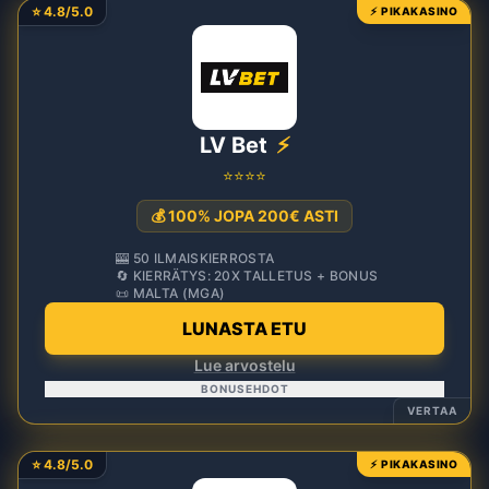
⭐ 4.8/5.0
⚡ PIKAKASINO
LV Bet
⚡
⭐⭐⭐⭐
💰 100% JOPA 200€ ASTI
🎰
50 ILMAISKIERROSTA
🔄
KIERRÄTYS: 20X TALLETUS + BONUS
📜
MALTA (MGA)
LUNASTA ETU
Lue arvostelu
BONUSEHDOT
VERTAA
⭐ 4.8/5.0
⚡ PIKAKASINO