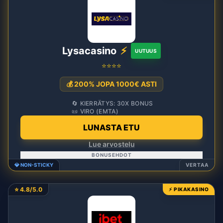
Lysacasino
⚡
UUTUUS
⭐⭐⭐⭐
💰 200% JOPA 1000€ ASTI
🔄
KIERRÄTYS: 30X BONUS
📜
VIRO (EMTA)
LUNASTA ETU
Lue arvostelu
BONUSEHDOT
💎 NON-STICKY
VERTAA
⭐ 4.8/5.0
⚡ PIKAKASINO