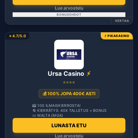
Lue arvostelu
BONUSEHDOT
VERTAA
⭐ 4.7/5.0
⚡ PIKAKASINO
Ursa Casino
⚡
⭐⭐⭐⭐
💰 100% JOPA 400€ ASTI
🎰
100 ILMAISKIERROSTA!
🔄
KIERRÄTYS: 40X TALLETUS + BONUS
📜
MALTA (MGA)
LUNASTA ETU
Lue arvostelu