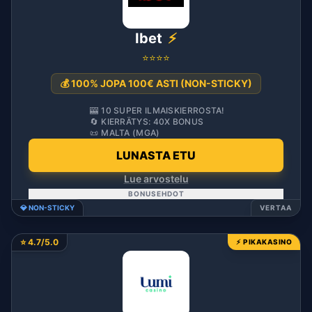
Ibet
⚡
⭐⭐⭐⭐
💰 100% JOPA 100€ ASTI (NON-STICKY)
🎰
10 SUPER ILMAISKIERROSTA!
🔄
KIERRÄTYS: 40X BONUS
📜
MALTA (MGA)
LUNASTA ETU
Lue arvostelu
BONUSEHDOT
💎 NON-STICKY
VERTAA
⭐ 4.7/5.0
⚡ PIKAKASINO