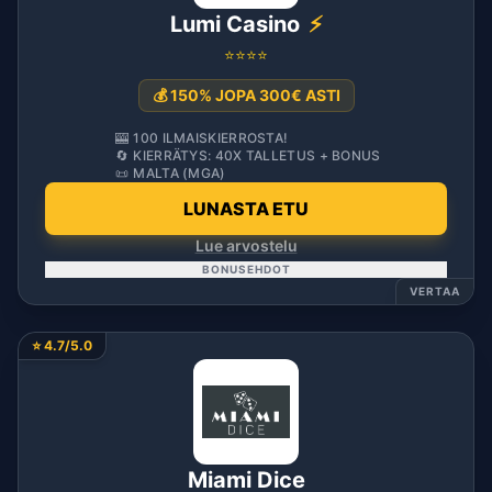
Lumi Casino
⚡
⭐⭐⭐⭐
💰 150% JOPA 300€ ASTI
🎰
100 ILMAISKIERROSTA!
🔄
KIERRÄTYS: 40X TALLETUS + BONUS
📜
MALTA (MGA)
LUNASTA ETU
Lue arvostelu
BONUSEHDOT
VERTAA
⭐ 4.7/5.0
Miami Dice