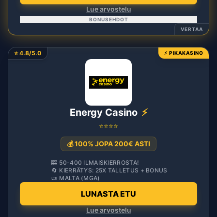
Lue arvostelu
BONUSEHDOT
VERTAA
⭐ 4.8/5.0
⚡ PIKAKASINO
Energy Casino
⚡
⭐⭐⭐⭐
💰 100% JOPA 200€ ASTI
🎰
50-400 ILMAISKIERROSTA!
🔄
KIERRÄTYS: 25X TALLETUS + BONUS
📜
MALTA (MGA)
LUNASTA ETU
Lue arvostelu