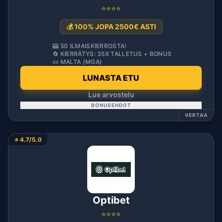
⭐⭐⭐⭐
💰 100% JOPA 2500€ ASTI
🎰
50 ILMAISKIERROSTA!
🔄
KIERRÄTYS: 35X TALLETUS + BONUS
📜
MALTA (MGA)
LUNASTA ETU
Lue arvostelu
BONUSEHDOT
VERTAA
⭐ 4.7/5.0
Optibet
⭐⭐⭐⭐