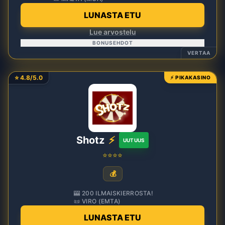
LUNASTA ETU
Lue arvostelu
BONUSEHDOT
VERTAA
⭐ 4.8/5.0
⚡ PIKAKASINO
Shotz
⚡
UUTUUS
⭐⭐⭐⭐
💰
🎰
200 ILMAISKIERROSTA!
📜
VIRO (EMTA)
LUNASTA ETU