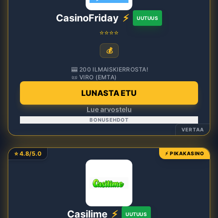
CasinoFriday
⚡
UUTUUS
⭐⭐⭐⭐
💰
🎰
200 ILMAISKIERROSTA!
📜
VIRO (EMTA)
LUNASTA ETU
Lue arvostelu
BONUSEHDOT
VERTAA
⭐ 4.8/5.0
⚡ PIKAKASINO
Casilime
⚡
UUTUUS