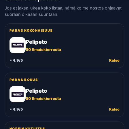
Jos et jaksa lukea koko listaa, nämä kolme nostoa ohjaavat
suoraan oikeaan suuntaan.
PARAS KOKONAISUUS
Pelipeto
50 Ilmaiskierrosta
⭐ 4.9/5
Katso
PARAS BONUS
Pelipeto
50 Ilmaiskierrosta
⭐ 4.9/5
Katso
NOPEIN KOTIUTUS