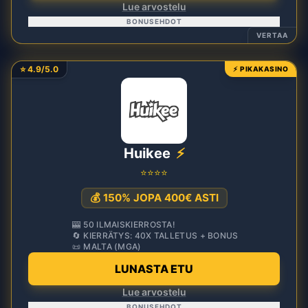
Lue arvostelu
BONUSEHDOT
VERTAA
⭐ 4.9/5.0
⚡ PIKAKASINO
Huikee
⚡
⭐⭐⭐⭐
💰 150% JOPA 400€ ASTI
🎰
50 ILMAISKIERROSTA!
🔄
KIERRÄTYS: 40X TALLETUS + BONUS
📜
MALTA (MGA)
LUNASTA ETU
Lue arvostelu
BONUSEHDOT