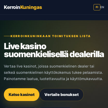
Kerroin
Kuningas
FI
EN
KERROINKUNINKAAN TOIMITUKSEN LISTA
Live kasino
suomenkielisellä dealerilla
Vertaa live kasinot, joissa suomenkielinen dealer tai
selkeä suomenkielinen käyttökokemus tukee pelaamista.
Painotamme laatua, luotettavuutta ja käyttömukavuutta.
Katso kasinot
Vertaile bonukset