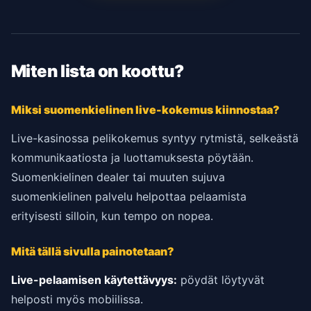
Miten lista on koottu?
Miksi suomenkielinen live-kokemus kiinnostaa?
Live-kasinossa pelikokemus syntyy rytmistä, selkeästä
kommunikaatiosta ja luottamuksesta pöytään.
Suomenkielinen dealer tai muuten sujuva
suomenkielinen palvelu helpottaa pelaamista
erityisesti silloin, kun tempo on nopea.
Mitä tällä sivulla painotetaan?
Live-pelaamisen käytettävyys:
pöydät löytyvät
helposti myös mobiilissa.