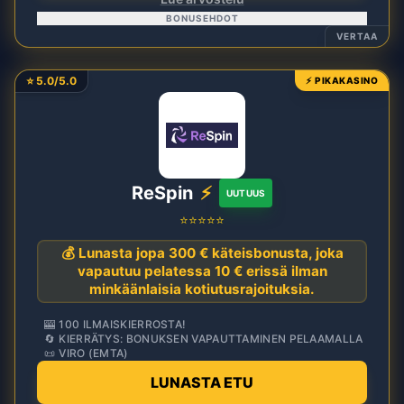
BONUSEHDOT
VERTAA
⭐ 5.0/5.0
⚡ PIKAKASINO
ReSpin
⚡
UUTUUS
⭐⭐⭐⭐⭐
💰 Lunasta jopa 300 € käteisbonusta, joka
vapautuu pelatessa 10 € erissä ilman
minkäänlaisia kotiutusrajoituksia.
🎰
100 ILMAISKIERROSTA!
🔄
KIERRÄTYS: BONUKSEN VAPAUTTAMINEN PELAAMALLA
📜
VIRO (EMTA)
LUNASTA ETU