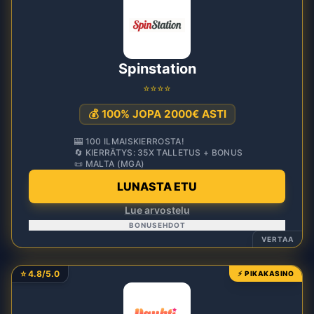
Spinstation
⭐⭐⭐⭐
💰 100% JOPA 2000€ ASTI
🎰
100 ILMAISKIERROSTA!
🔄
KIERRÄTYS: 35X TALLETUS + BONUS
📜
MALTA (MGA)
LUNASTA ETU
Lue arvostelu
BONUSEHDOT
VERTAA
⭐ 4.8/5.0
⚡ PIKAKASINO