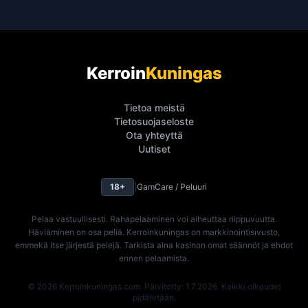
Kerroin
Kuningas
Tietoa meistä
Tietosuojaseloste
Ota yhteyttä
Uutiset
18+
|
GamCare / Peluuri
Pelaa vastuullisesti. Rahapelaaminen voi aiheuttaa riippuvuutta.
Häviäminen on osa peliä. Kerroinkuningas on markkinointisivusto,
emmekä itse järjestä pelejä. Tarkista aina kasinon omat säännöt ja ehdot
ennen pelaamista.
© 2026 Kerroinkuningas.com. Päivitetty: 1.7.2026. Kaikki oikeudet
pidätetään.