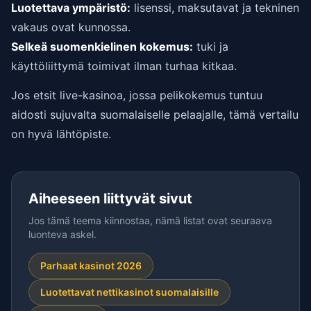
Luotettava ympäristö:
lisenssi, maksutavat ja tekninen
vakaus ovat kunnossa.
Selkeä suomenkielinen kokemus:
tuki ja
käyttöliittymä toimivat ilman turhaa kitkaa.
Jos etsit live-kasinoa, jossa pelikokemus tuntuu
aidosti sujuvalta suomalaiselle pelaajalle, tämä vertailu
on hyvä lähtöpiste.
Aiheeseen liittyvät sivut
Jos tämä teema kiinnostaa, nämä listat ovat seuraava
luonteva askel.
Parhaat kasinot 2026
Luotettavat nettikasinot suomalaisille