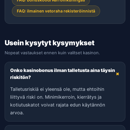
FAQ: ilmainen vetoraha rekisteröinnistä
Usein kysytyt kysymykset
Nopeat vastaukset ennen kuin valitset kasinon.
Onko kasinobonus ilman talletusta aina täysin
+
riskitön?
Talletusriskiä ei yleensä ole, mutta ehtoihin
liittyvä riski on. Minimikerroin, kierrätys ja
kotiutuskatot voivat rajata edun käytännön
arvoa.