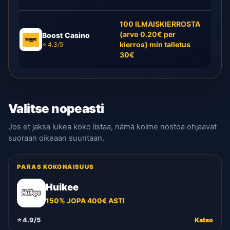
100 ILMAISKIERROSTA
(arvo 0.20€ per
Boost Casino
Vir
kierros) min talletus
⭐ 4.3/5
30€
Valitse nopeasti
Jos et jaksa lukea koko listaa, nämä kolme nostoa ohjaavat
suoraan oikeaan suuntaan.
PARAS KOKONAISUUS
Huikee
150% JOPA 400€ ASTI
⭐ 4.9/5
Katso