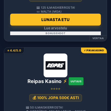
🎰
125 ILMAISKIERROSTA!
📜
MALTA (MGA)
LUNASTA ETU
Lue arvostelu
BONUSEHDOT
VERTAA
⭐ 4.4/5.0
⚡ PIKAKASINO
Reipas Kasino
⚡
UUTUUS
⭐⭐⭐⭐
💰 100% JOPA 500€ ASTI
🎰
50 ILMAISKIERROSTA!