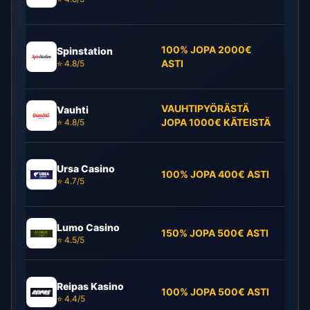
100% JOPA 2000€
Spinstation
Mal
ASTI
⭐ 4.8/5
VAUHTIPYÖRÄSTÄ
Vauhti
Mal
JOPA 1000€ KÄTEISTÄ
⭐ 4.8/5
Ursa Casino
100% JOPA 400€ ASTI
Mal
⭐ 4.7/5
Lumo Casino
150% JOPA 500€ ASTI
Mal
⭐ 4.5/5
Reipas Kasino
100% JOPA 500€ ASTI
Mal
⭐ 4.4/5