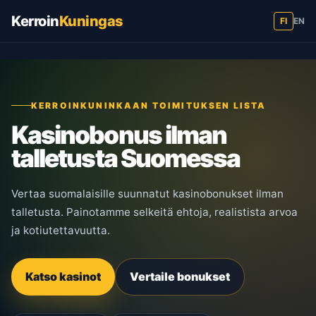
Kerroin
Kuningas
FI
EN
KERROINKUNINKAAN TOIMITUKSEN LISTA
Kasinobonus ilman
talletusta Suomessa
Vertaa suomalaisille suunnatut kasinobonukset ilman
talletusta. Painotamme selkeitä ehtoja, realistista arvoa
ja kotiutettavuutta.
Katso kasinot
Vertaile bonukset