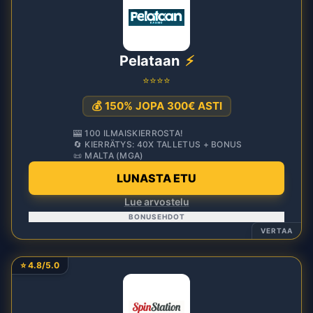
Pelataan
⚡
⭐⭐⭐⭐
💰 150% JOPA 300€ ASTI
🎰
100 ILMAISKIERROSTA!
🔄
KIERRÄTYS: 40X TALLETUS + BONUS
📜
MALTA (MGA)
LUNASTA ETU
Lue arvostelu
BONUSEHDOT
VERTAA
⭐ 4.8/5.0