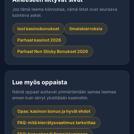
Jos tämä teema kiinnostaa, nämä listat ovat seuraava
luonteva askel.
Isot kasinobonukset
Ilmaiskierroksia
Parhaat kasinot 2026
Parhaat Non Sticky Bonukset 2026
Lue myös oppaista
Nämä oppaat auttavat ymmärtämään samaa teemaa
ennen kuin siirryt yksittäisiin kasinoihin.
Opas: kasinon bonus ja hyvät ehdot
FAQ: mitä kierrätysvaatimus tarkoittaa
FAQ: bonuskoodi Kerroinkuningas