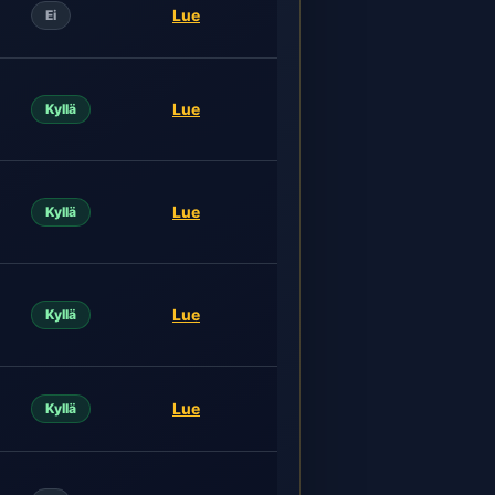
Lue
Ei
Lue
Kyllä
Lue
Kyllä
Lue
Kyllä
Lue
Kyllä