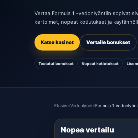
Vertaa Formula 1 -vedonlyöntiin sopivat siv
kertoimet, nopeat kotiutukset ja käytännöll
Katso kasinot
Vertaile bonukset
Testatut bonukset
Nopeat kotiutukset
Lisen
Etusivu
/
Vedonlyönti
/
Formula 1 Vedonlyönti
Nopea vertailu