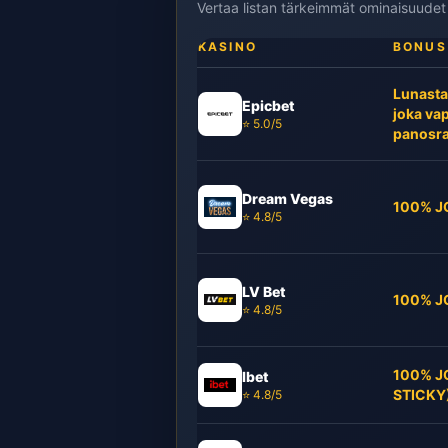
Vertaa listan tärkeimmät ominaisuudet 
KASINO
BONUS
Lunasta
Epicbet
joka va
⭐ 5.0/5
panosraj
Dream Vegas
100% J
⭐ 4.8/5
LV Bet
100% J
⭐ 4.8/5
100% J
Ibet
STICKY
⭐ 4.8/5