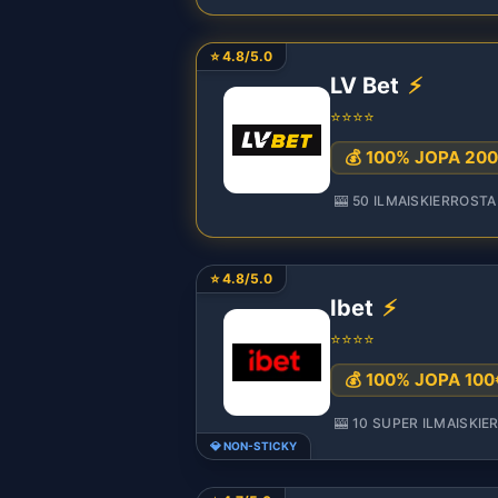
⭐ 4.8/5.0
LV Bet
⚡
⭐⭐⭐⭐
💰 100% JOPA 200
🎰
50 ILMAISKIERROSTA
⭐ 4.8/5.0
Ibet
⚡
⭐⭐⭐⭐
💰 100% JOPA 100
🎰
10 SUPER ILMAISKIE
💎 NON-STICKY