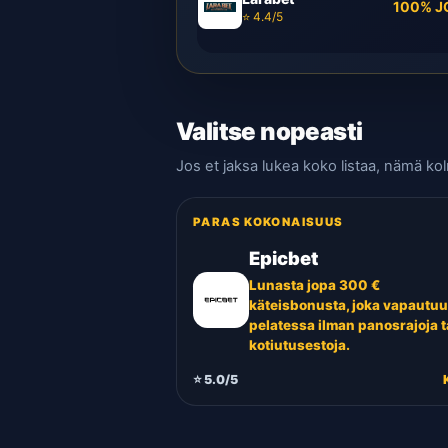
100% J
⭐ 4.4/5
Valitse nopeasti
Jos et jaksa lukea koko listaa, nämä k
PARAS KOKONAISUUS
Epicbet
Lunasta jopa 300 €
käteisbonusta, joka vapautuu
pelatessa ilman panosrajoja t
kotiutusestoja.
⭐ 5.0/5