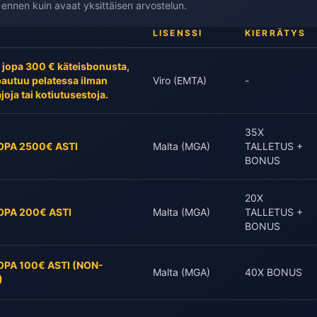
ennen kuin avaat yksittäisen arvostelun.
LISENSSI
KIERRÄTYS
 jopa 300 € käteisbonusta,
pautuu pelatessa ilman
Viro (EMTA)
-
oja tai kotiutusestoja.
35X
OPA 2500€ ASTI
Malta (MGA)
TALLETUS +
BONUS
20X
OPA 200€ ASTI
Malta (MGA)
TALLETUS +
BONUS
OPA 100€ ASTI (NON-
Malta (MGA)
40X BONUS
)