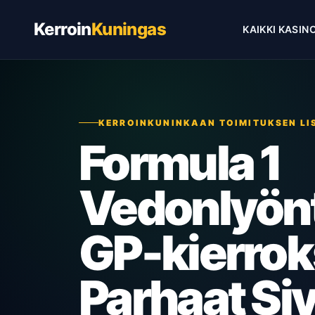
Kerroin
Kuningas
KAIKKI KASIN
KERROINKUNINKAAN TOIMITUKSEN LI
Formula 1
Vedonlyönt
GP-kierroks
Parhaat Si