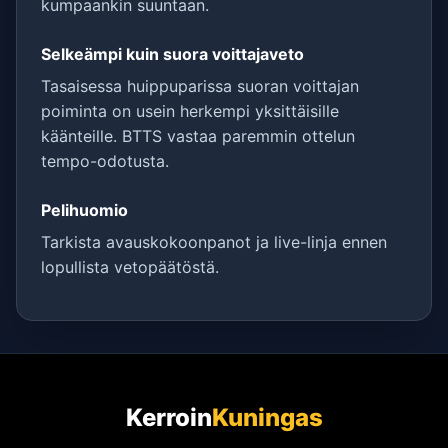
kumpaankin suuntaan.
Selkeämpi kuin suora voittajaveto
Tasaisessa huippuparissa suoran voittajan
poiminta on usein herkempi yksittäisille
käänteille. BTTS vastaa paremmin ottelun
tempo-odotusta.
Pelihuomio
Tarkista avauskokoonpanot ja live-linja ennen
lopullista vetopäätöstä.
Kerroin
Kuningas