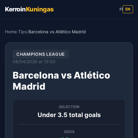
Kerroin
Kuningas
FI
EN
Home
/
Tips
/
Barcelona vs Atlético Madrid
CHAMPIONS LEAGUE
08/04/2026 at 19:00
Barcelona vs Atlético
Madrid
SELECTION
Under 3.5 total goals
ODDS