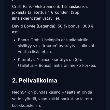
Craft Pank (Elektroninen): 1 ilmaiskierros
jokaista talletettua 1 € kohden. (Sopii
ilmaiskierrosten ystäville).
David Bowle (Legenda): 50 % bonus 1000 €
asti.
Bonus Crab: Useimpiin ensitalletuksiin
sisältyy yksi "kouran" pyöräytys, jolla voi
voittaa lisää etuja.
Kierrätys: Yleinen kierrätys on 35x
(Talletus + Bonus), mikä on melko korkea.
2. Pelivalikoima
Neon54 on puhdas kasino – täältä et löydä
vedonlyöntiä, vaan kaikki paukut on laitettu
kolikkopeleihin.