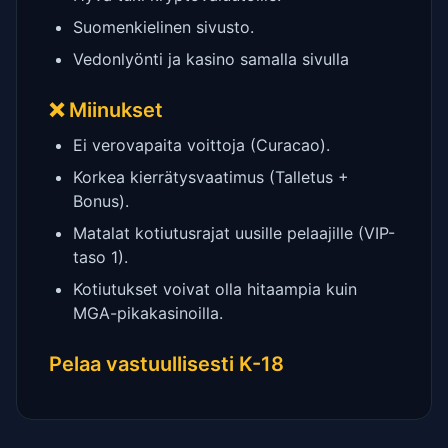
Suomenkielinen sivusto.
Vedonlyönti ja kasino samalla sivulla
❌ Miinukset
Ei verovapaita voittoja (Curacao).
Korkea kierrätysvaatimus (Talletus +
Bonus).
Matalat kotiutusrajat uusille pelaajille (VIP-
taso 1).
Kotiutukset voivat olla hitaampia kuin
MGA-pikakasinoilla.
Pelaa vastuullisesti K-18