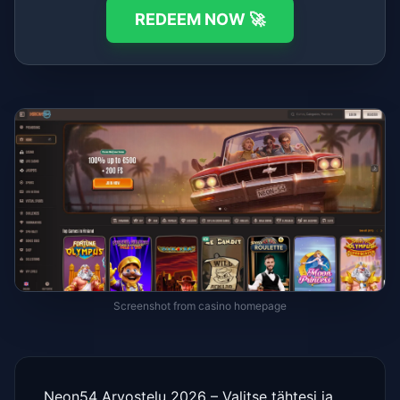
REDEEM NOW 🚀
Screenshot from casino homepage
Neon54 Arvostelu 2026 – Valitse tähtesi ja