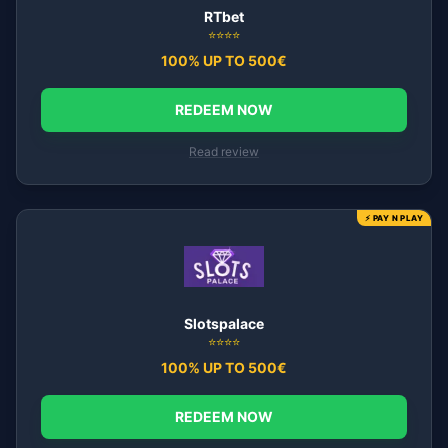
RTbet
⭐⭐⭐⭐
100% UP TO 500€
REDEEM NOW
Read review
⚡ PAY N PLAY
Slotspalace
⭐⭐⭐⭐
100% UP TO 500€
REDEEM NOW