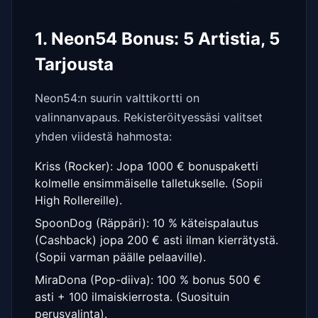
1. Neon54 Bonus: 5 Artistia, 5
Tarjousta
Neon54:n suurin valttikortti on
valinnanvapaus. Rekisteröityessäsi valitset
yhden viidestä hahmosta:
Kriss (Rocker): Jopa 1000 € bonuspaketti
kolmelle ensimmäiselle talletukselle. (Sopii
High Rollereille).
SpoonDog (Räppäri): 10 % käteispalautus
(Cashback) jopa 200 € asti ilman kierrätystä.
(Sopii varman päälle pelaaville).
MiraDona (Pop-diiva): 100 % bonus 500 €
asti + 100 ilmaiskierrosta. (Suosituin
perusvalinta).