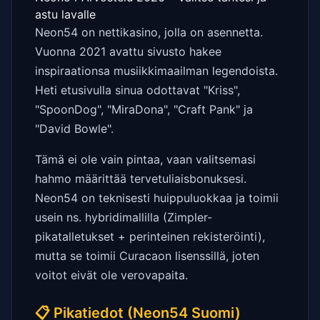
astu lavalle
Neon54 on nettikasino, jolla on asennetta.
Vuonna 2021 avattu sivusto hakee
inspiraationsa musiikkimaailman legendoista.
Heti etusivulla sinua odottavat "Kriss",
"SpoonDog", "MiraDona", "Craft Pank" ja
"David Bowle".
Tämä ei ole vain pintaa, vaan valitsemasi
hahmo määrittää tervetuliaisbonuksesi.
Neon54 on teknisesti huippuluokkaa ja toimii
usein ns. hybridimallilla (Zimpler-
pikatalletukset + perinteinen rekisteröinti),
mutta se toimii Curacaon lisenssillä, joten
voitot eivät ole verovapaita.
📋 Pikatiedot (Neon54 Suomi)