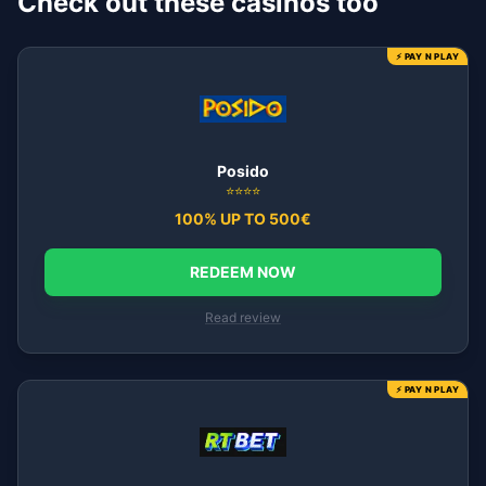
Check out these casinos too
⚡ PAY N PLAY
Posido
⭐⭐⭐⭐
100% UP TO 500€
REDEEM NOW
Read review
⚡ PAY N PLAY