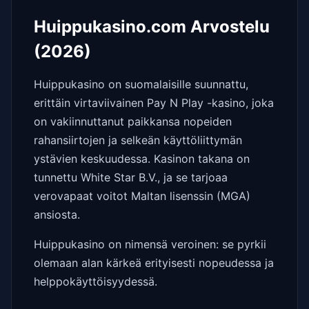
Huippukasino.com Arvostelu
(2026)
Huippukasino on suomalaisille suunnattu,
erittäin virtaviivainen Pay N Play -kasino, joka
on vakiinnuttanut paikkansa nopeiden
rahansiirtojen ja selkeän käyttöliittymän
ystävien keskuudessa. Kasinon takana on
tunnettu White Star B.V., ja se tarjoaa
verovapaat voitot Maltan lisenssin (MGA)
ansiosta.
Huippukasino on nimensä veroinen: se pyrkii
olemaan alan kärkeä erityisesti nopeudessa ja
helppokäyttöisyydessä.