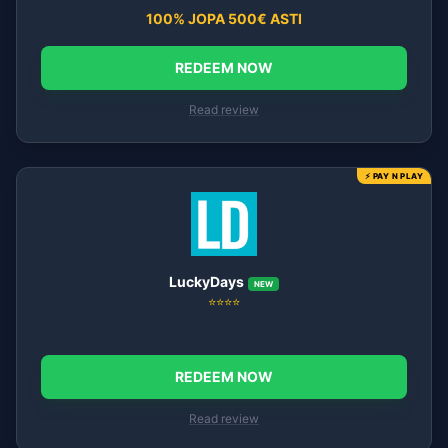
100% JOPA 500€ ASTI
REDEEM NOW
Read review
⚡ PAY N PLAY
LuckyDays
NEW
⭐⭐⭐⭐
REDEEM NOW
Read review