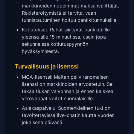
markkinoiden nopeimmat maksunvälittäjät.
Rekisteröitymistä ei tarvita, vaan
tunnistautuminen hoituu pankkitunnuksilla.
Kotiutukset: Rahat siirtyvät pankkitilille
yleensä alle 15 minuutissa, usein jopa
sekunneissa kotiutuspyynnön
hyväksymisestä.
Turvallisuus ja lisenssi
MGA-lisenssi: Maltan peliviranomaisen
lisenssi on markkinoiden arvostetuin. Se
takaa tiukan valvonnan ja ennen kaikkea
verovapaat voitot suomalaisille.
Asiakaspalvelu: Suomenkielinen tuki on
tavoitettavissa live-chatin kautta vuoden
jokaisena päivänä.