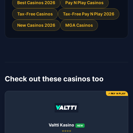
Best Casinos 2026
Pay N Play Casinos
Tax-Free Casinos
Tax-Free Pay N Play 2026
New Casinos 2026
MGA Casinos
Check out these casinos too
⚡ PAY N PLAY
Valtti Kasino
NEW
⭐⭐⭐⭐