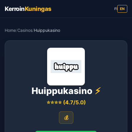
Kerroin
Kuningas
FI
EN
Home
/
Casinos
/
Huippukasino
Huippukasino
⚡
⭐⭐⭐⭐ (4.7/5.0)
💰