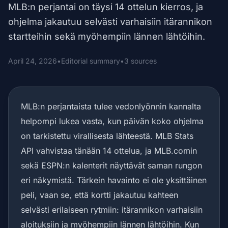
MLB:n perjantai on täysi 14 ottelun kierros, ja
ohjelma jakautuu selvästi varhaisiin itärannikon
startteihin sekä myöhempiin lännen lähtöihin.
April 24, 2026
•
Editorial summary
•
3 sources
MLB:n perjantaista tulee vedonlyönnin kannalta
helpompi lukea vasta, kun päivän koko ohjelma
on tarkistettu virallisesta lähteestä. MLB Stats
API vahvistaa tänään 14 ottelua, ja MLB.comin
sekä ESPN:n kalenterit näyttävät saman rungon
eri näkymistä. Tärkein havainto ei ole yksittäinen
peli, vaan se, että kortti jakautuu kahteen
selvästi erilaiseen rytmiin: itärannikon varhaisiin
aloituksiin ja myöhempiin lännen lähtöihin. Kun