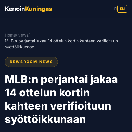
Kerroin
Kuningas
FI
EN
Home
/
News
/
MLB:n perjantai jakaa 14 ottelun kortin kahteen verifioituun
syöttöikkunaan
NEWSROOM
•
NEWS
MLB:n perjantai jakaa
14 ottelun kortin
kahteen verifioituun
syöttöikkunaan