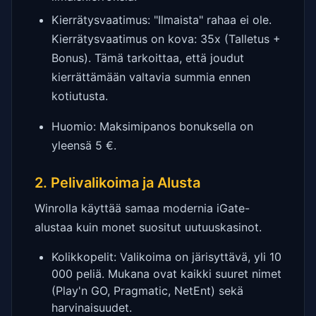
Kierrätysvaatimus: "Ilmaista" rahaa ei ole.
Kierrätysvaatimus on kova: 35x (Talletus +
Bonus). Tämä tarkoittaa, että joudut
kierrättämään valtavia summia ennen
kotiutusta.
Huomio: Maksimipanos bonuksella on
yleensä 5 €.
2. Pelivalikoima ja Alusta
Winrolla käyttää samaa modernia iGate-
alustaa kuin monet suositut uutuuskasinot.
Kolikkopelit: Valikoima on järisyttävä, yli 10
000 peliä. Mukana ovat kaikki suuret nimet
(Play'n GO, Pragmatic, NetEnt) sekä
harvinaisuudet.