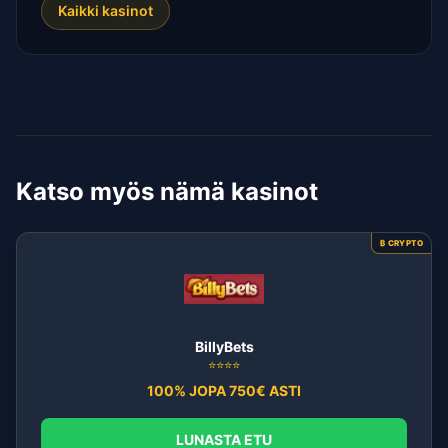
Kaikki kasinot
Katso myös nämä kasinot
₿ CRYPTO
BillyBets
⭐⭐⭐⭐
100% JOPA 750€ ASTI
LUNASTA ETU