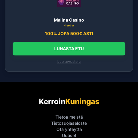
Malina Casino
⭐⭐⭐⭐
100% JOPA 500€ ASTI
LUNASTA ETU
Lue arvostelu
Kerroin
Kuningas
Tietoa meistä
Tietosuojaseloste
Ota yhteyttä
Uutiset