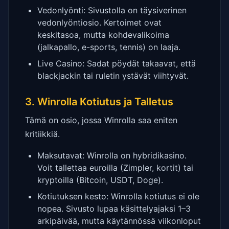
Vedonlyönti: Sivustolla on täysiverinen
vedonlyöntiosio. Kertoimet ovat
keskitasoa, mutta kohdevalikoima
(jalkapallo, e-sports, tennis) on laaja.
Live Casino: Sadat pöydät takaavat, että
blackjackin tai ruletin ystävät viihtyvät.
3. Winrolla Kotiutus ja Talletus
Tämä on osio, jossa Winrolla saa eniten
kritiikkiä.
Maksutavat: Winrolla on hybridikasino.
Voit tallettaa euroilla (Zimpler, kortit) tai
kryptoilla (Bitcoin, USDT, Doge).
Kotiutuksen kesto: Winrolla kotiutus ei ole
nopea. Sivusto lupaa käsittelyajaksi 1–3
arkipäivää, mutta käytännössä viikonloput