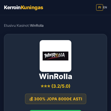
Kerroin
Kuningas
FI
EN
Etusivu
/
Kasinot
/
WinRolla
WinRolla
⭐⭐⭐ (3.2/5.0)
💰
300% JOPA 8000€ ASTI