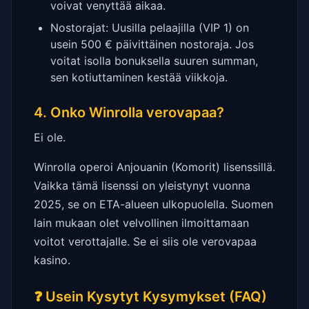
voivat venyttää aikaa.
Nostorajat: Uusilla pelaajilla (VIP 1) on
usein 500 € päivittäinen nostoraja. Jos
voitat isolla bonuksella suuren summan,
sen kotiuttaminen kestää viikkoja.
4. Onko Winrolla verovapaa?
Ei ole.
Winrolla operoi Anjouanin (Komorit) lisenssillä.
Vaikka tämä lisenssi on yleistynyt vuonna
2025, se on ETA-alueen ulkopuolella. Suomen
lain mukaan olet velvollinen ilmoittamaan
voitot verottajalle. Se ei siis ole verovapaa
kasino.
❓ Usein Kysytyt Kysymykset (FAQ)