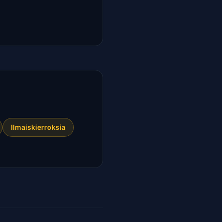
Ilmaiskierroksia