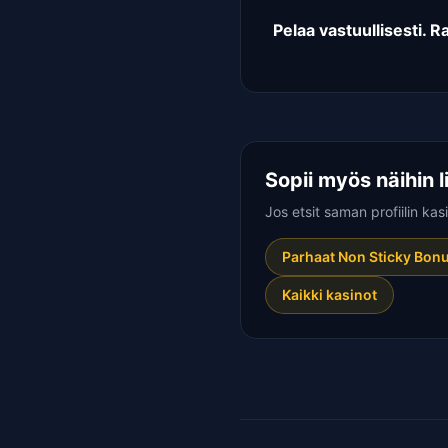
Pelaa vastuullisesti. 
Sopii myös näihin l
Jos etsit saman profiilin ka
Parhaat Non Sticky Bon
Kaikki kasinot