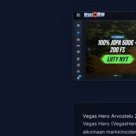
Vegas Hero Arvostelu 2
Vegas Hero (VegasHero.
aikoinaan markkinoiden