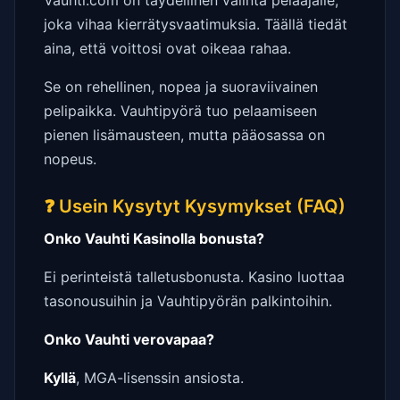
joka vihaa kierrätysvaatimuksia. Täällä tiedät
aina, että voittosi ovat oikeaa rahaa.
Se on rehellinen, nopea ja suoraviivainen
pelipaikka. Vauhtipyörä tuo pelaamiseen
pienen lisämausteen, mutta pääosassa on
nopeus.
❓ Usein Kysytyt Kysymykset (FAQ)
Onko Vauhti Kasinolla bonusta?
Ei perinteistä talletusbonusta. Kasino luottaa
tasonousuihin ja Vauhtipyörän palkintoihin.
Onko Vauhti verovapaa?
Kyllä
, MGA-lisenssin ansiosta.