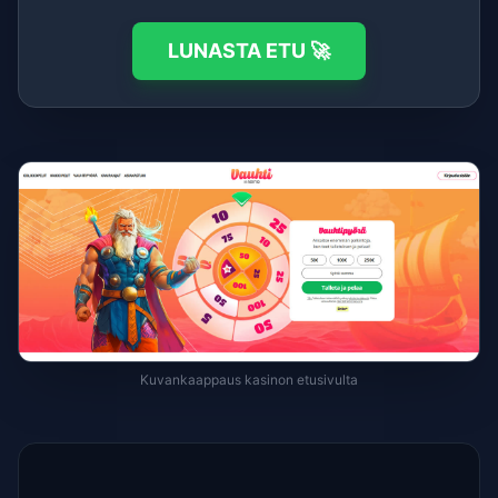
LUNASTA ETU 🚀
Kuvankaappaus kasinon etusivulta