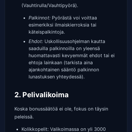
(Vauhtirulla/Vauhtipyörä).
Palkinnot:
Pyörästä voi voittaa
esimerkiksi ilmaiskierroksia tai
käteispalkintoja.
Ehdot:
Uskollisuusohjelman kautta
saaduilla palkinnoilla on yleensä
huomattavasti kevyemmät ehdot tai ei
ehtoja lainkaan (tarkista aina
ajankohtainen sääntö palkinnon
lunastuksen yhteydessä).
2. Pelivalikoima
Koska bonussäätöä ei ole, fokus on täysin
peleissä.
Kolikkopelit: Valikoimassa on yli 3000