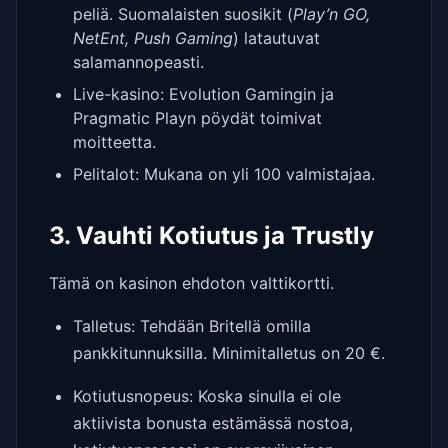
peliä. Suomalaisten suosikit (
Play’n GO,
NetEnt, Push Gaming
) latautuvat
salamannopeasti.
Live-kasino: Evolution Gamingin ja
Pragmatic Playn pöydät toimivat
moitteetta.
Pelitalot: Mukana on yli 100 valmistajaa.
3. Vauhti Kotiutus ja Trustly
Tämä on kasinon ehdoton valttikortti.
Talletus: Tehdään Britellä omilla
pankkitunnuksilla. Minimitalletus on 20 €.
Kotiutusnopeus: Koska sinulla ei ole
aktiivista bonusta estämässä nostoa,