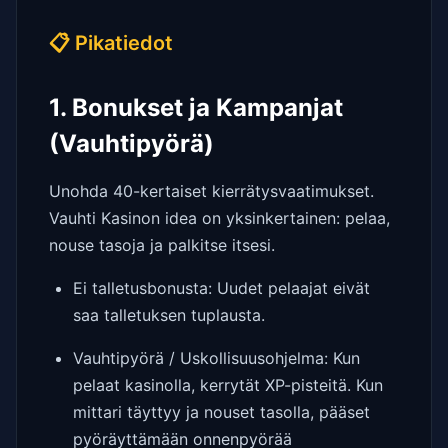
📋 Pikatiedot
1. Bonukset ja Kampanjat
(Vauhtipyörä)
Unohda 40-kertaiset kierrätysvaatimukset.
Vauhti Kasinon idea on yksinkertainen: pelaa,
nouse tasoja ja palkitse itsesi.
Ei talletusbonusta: Uudet pelaajat eivät
saa talletuksen tuplausta.
Vauhtipyörä / Uskollisuusohjelma: Kun
pelaat kasinolla, kerrytät XP-pisteitä. Kun
mittari täyttyy ja nouset tasolla, pääset
pyöräyttämään onnenpyörää