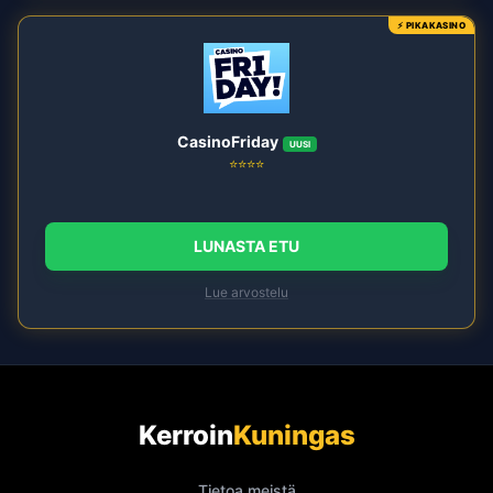
⚡ PIKAKASINO
CasinoFriday
UUSI
⭐⭐⭐⭐
LUNASTA ETU
Lue arvostelu
Kerroin
Kuningas
Tietoa meistä