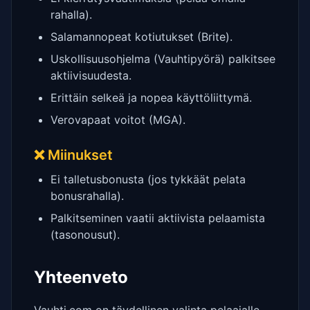
rahalla).
Salamannopeat kotiutukset (Brite).
Uskollisuusohjelma (Vauhtipyörä) palkitsee
aktiivisuudesta.
Erittäin selkeä ja nopea käyttöliittymä.
Verovapaat voitot (MGA).
❌ Miinukset
Ei talletusbonusta (jos tykkäät pelata
bonusrahalla).
Palkitseminen vaatii aktiivista pelaamista
(tasonousut).
Yhteenveto
Vauhti.com on täydellinen valinta pelaajalle,