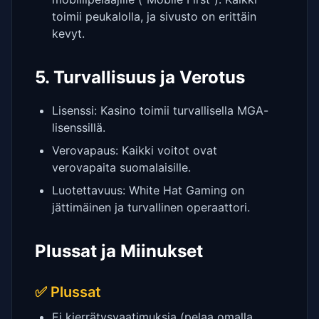
toimii peukalolla, ja sivusto on erittäin
kevyt.
5. Turvallisuus ja Verotus
Lisenssi: Kasino toimii turvallisella MGA-
lisenssillä.
Verovapaus: Kaikki voitot ovat
verovapaita suomalaisille.
Luotettavuus: White Hat Gaming on
jättimäinen ja turvallinen operaattori.
Plussat ja Miinukset
✅ Plussat
Ei kierrätysvaatimuksia (pelaa omalla