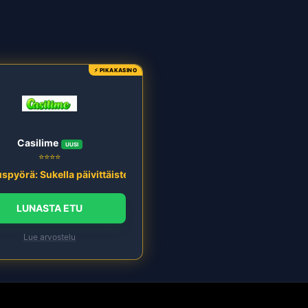
⚡ PIKAKASINO
Casilime
UUSI
⭐⭐⭐⭐
LUNASTA ETU
Lue arvostelu