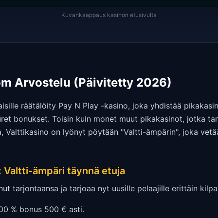
Kuvankaappaus kasinon etusivulta
om Arvostelu (Päivitetty 2026)
isille räätälöity Pay N Play -kasino, joka yhdistää pikakas
uret bonukset. Toisin kuin monet muut pikakasinot, jotka ta
, Valttikasino on lyönyt pöytään "Valtti-ämpärin", joka vet
.
 Valtti-ämpäri täynnä etuja
ut tarjontaansa ja tarjoaa nyt uusille pelaajille erittäin kilp
100 % bonus 500 € asti.