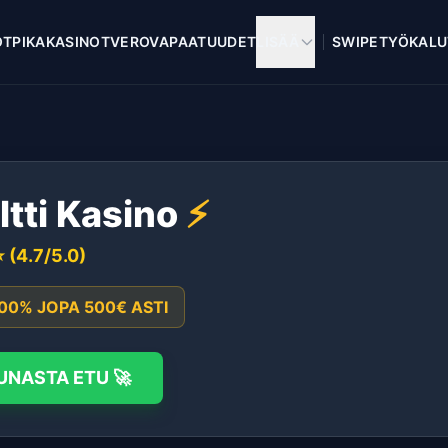
OT
PIKAKASINOT
VEROVAPAAT
UUDET
LISÄÄ
SWIPE
TYÖKALU
ltti Kasino
⚡
 (4.7/5.0)
00% JOPA 500€ ASTI
UNASTA ETU 🚀