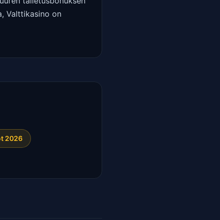
suuren talletusbonuksen
, Valttikasino on
ot 2026