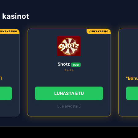
 kasinot
 PIKAKASINO
⚡ PIKAKASINO
Shotz
UUSI
⭐⭐⭐⭐
I
LUNASTA ETU
Lue arvostelu