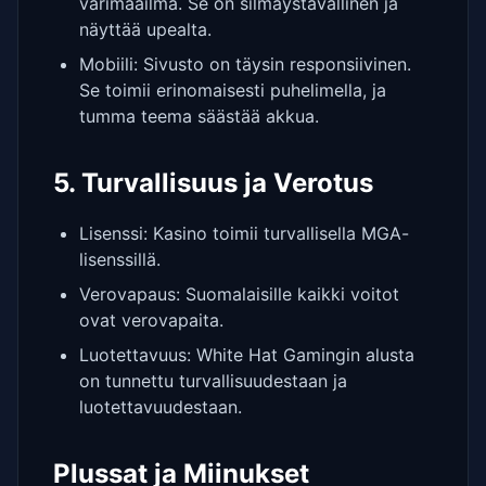
värimaailma. Se on silmäystävällinen ja
näyttää upealta.
Mobiili: Sivusto on täysin responsiivinen.
Se toimii erinomaisesti puhelimella, ja
tumma teema säästää akkua.
5. Turvallisuus ja Verotus
Lisenssi: Kasino toimii turvallisella MGA-
lisenssillä.
Verovapaus: Suomalaisille kaikki voitot
ovat verovapaita.
Luotettavuus: White Hat Gamingin alusta
on tunnettu turvallisuudestaan ja
luotettavuudestaan.
Plussat ja Miinukset