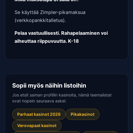
Se käyttää Zimpler-pikamaksua
(verkkopankkitalletus).
Pelaa vastuullisesti. Rahapelaaminen voi
aiheuttaa riippuvuutta. K-18
Sopii myös näihin listoihin
Jos etsit saman profiilin kasinoita, nämä teemalistat
ovat nopein seuraava askel.
Parhaat kasinot 2026
Pikakasinot
Verovapaat kasinot