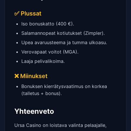
✅ Plussat
Iso bonuskatto (400 €).
Salamannopeat kotiutukset (Zimpler).
Upea avaruusteema ja tumma ulkoasu.
Verovapaat voitot (MGA).
Laaja pelivalikoima.
❌ Miinukset
Bonuksen kierrätysvaatimus on korkea
(talletus + bonus).
Yhteenveto
Ursa Casino on loistava valinta pelaajalle,