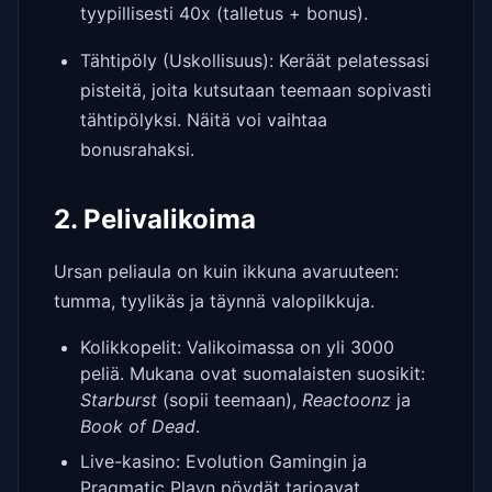
tyypillisesti 40x (talletus + bonus).
Tähtipöly (Uskollisuus): Keräät pelatessasi
pisteitä, joita kutsutaan teemaan sopivasti
tähtipölyksi. Näitä voi vaihtaa
bonusrahaksi.
2. Pelivalikoima
Ursan peliaula on kuin ikkuna avaruuteen:
tumma, tyylikäs ja täynnä valopilkkuja.
Kolikkopelit: Valikoimassa on yli 3000
peliä. Mukana ovat suomalaisten suosikit:
Starburst
(sopii teemaan),
Reactoonz
ja
Book of Dead
.
Live-kasino: Evolution Gamingin ja
Pragmatic Playn pöydät tarjoavat