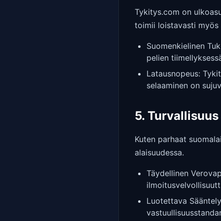
Tykitys.com on ulkoasul
toimii loistavasti myös 
Suomenkielinen Tuki:
pelien tiimellykses
Latausnopeus: Tykity
selaaminen on sujuva
5. Turvallisuu
Kuten parhaat suomalai
alaisuudessa.
Täydellinen Verovapa
ilmoitusvelvollisuutt
Luotettava Sääntely:
vastuullisuusstanda