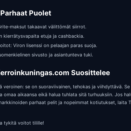
Parhaat Puolet
rite-maksut takaavat välittömät siirrot.
on kierrätysvapaita etuja ja cashbackia.
tot: Viron lisenssi on pelaajan paras suoja.
uomenkielinen sivusto ja asiantunteva tuki.
Kerroinkuningas.com Suosittelee
veroinen: se on suoraviivainen, tehokas ja viihdyttävä. Se s
aa omaa aikaansa eikä halua tuhlata sitä turhuuksiin. Jos h
arkkinoiden parhaat pelit ja nopeimmat kotiutukset, laita T
tykitä voitot tilille!