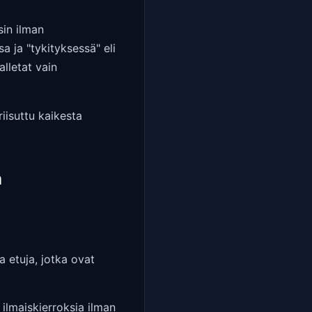
sin ilman
 ja "tykityksessä" eli
alletat vain
iisuttu kaikesta
n
a etuja, jotka ovat
 ilmaiskierroksia ilman