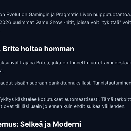
 on Evolution Gamingin ja Pragmatic Liven huipputuotantoa. 
026 uusimmat Game Show -hitit, joissa voit "tykittää" voit
.
t: Brite hoitaa homman
ksunvälittäjänä Briteä, joka on tunnettu luotettavuudesta
a.
irjaudut sisään suoraan pankkitunnuksillasi. Tunnistautuminen
ykitys käsittelee kotiutukset automaattisesti. Tämä tarkoitt
 ovat tililläsi usein jo ennen kuin ehdit sulkea välilehden.
emus: Selkeä ja Moderni