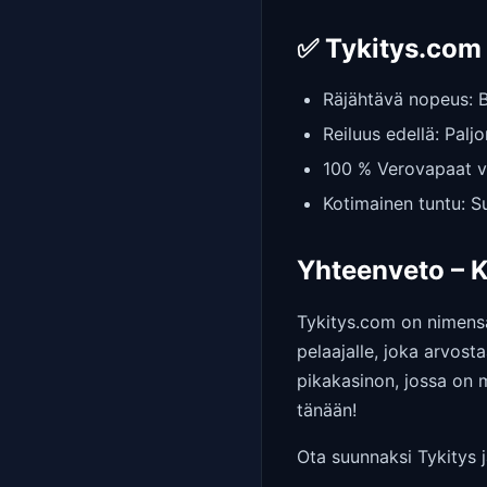
✅ Tykitys.com 
Räjähtävä nopeus: B
Reiluus edellä: Palj
100 % Verovapaat voi
Kotimainen tuntu: S
Yhteenveto – 
Tykitys.com on nimensä 
pelaajalle, joka arvost
pikakasinon, jossa on m
tänään!
Ota suunnaksi Tykitys ja 