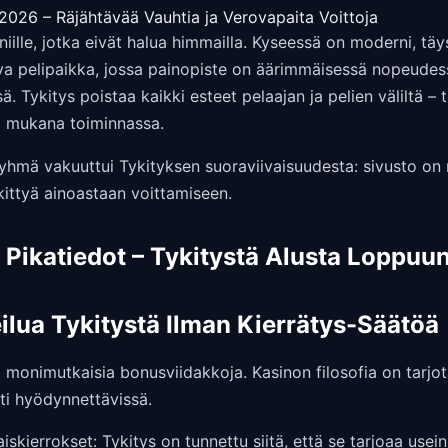
2026 – Räjähtävää Vauhtia ja Verovapaita Voittoja
iille, jotka eivät halua himmailla. Kyseessä on moderni, täy
va pelipaikka, jossa painopiste on äärimmäisessä nopeudessa
ä. Tykitys poistaa kaikki esteet pelaajan ja pelien väliltä – t
ti mukana toiminnassa.
yhmä vakuuttui Tykityksen suoraviivaisuudesta: sivusto on r
skittyä ainoastaan voittamiseen.
 Pikatiedot – Tykitystä Alusta Loppuu
eilua Tykitystä Ilman Kierrätys-Säätöä
 monimutkaisia bonusviidakkoja. Kasinon filosofia on tarjot
eti hyödynnettävissä.
iskierrokset: Tykitys on tunnettu siitä, että se tarjoaa usein