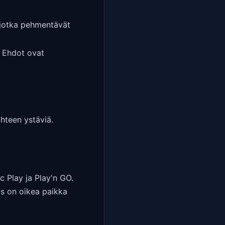
, jotka pehmentävät
ä. Ehdot ovat
ihteen ystäviä.
 Play ja Play'n GO.
tys on oikea paikka