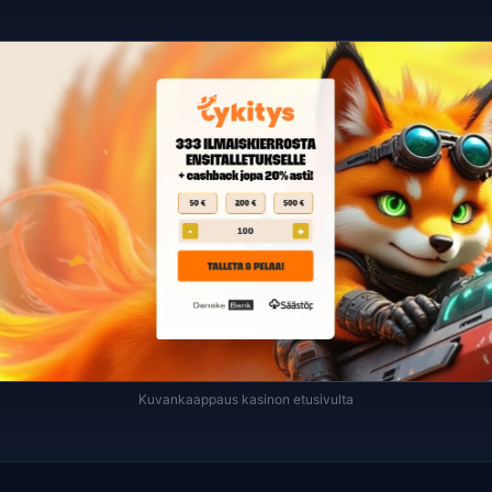
Kuvankaappaus kasinon etusivulta