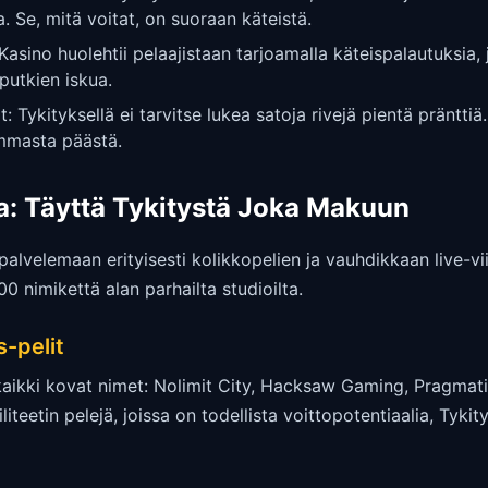
. Se, mitä voitat, on suoraan käteistä.
asino huolehtii pelaajistaan tarjoamalla käteispalautuksia
putkien iskua.
: Tykityksellä ei tarvitse lukea satoja rivejä pientä präntti
immasta päästä.
ma: Täyttä Tykitystä Joka Makuun
palvelemaan erityisesti kolikkopelien ja vauhdikkaan live-vi
00 nimikettä alan parhailta studioilta.
s-pelit
kaikki kovat nimet: Nolimit City, Hacksaw Gaming, Pragmatic
liteetin pelejä, joissa on todellista voittopotentiaalia, Tyki