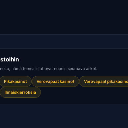
istoihin
sinoita, nämä teemalistat ovat nopein seuraava askel.
Pikakasinot
Verovapaat kasinot
Verovapaat pikakasin
Ilmaiskierroksia