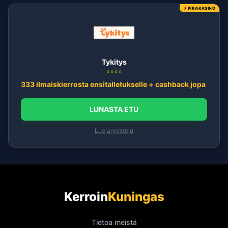
⚡ PIKAKASINO
Tykitys
⭐⭐⭐⭐
333 ilmaiskierrosta ensitalletukselle + cashback jopa 20% a
LUNASTA ETU
Lue arvostelu
Kerroin
Kuningas
Tietoa meistä