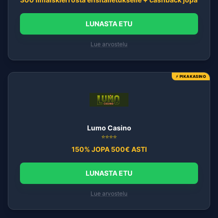
LUNASTA ETU
Lue arvostelu
⚡ PIKAKASINO
Lumo Casino
⭐⭐⭐⭐
150% JOPA 500€ ASTI
LUNASTA ETU
Lue arvostelu