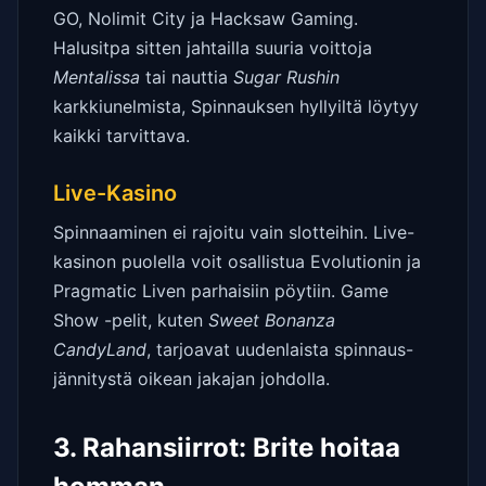
GO, Nolimit City ja Hacksaw Gaming.
Halusitpa sitten jahtailla suuria voittoja
Mentalissa
tai nauttia
Sugar Rushin
karkkiunelmista, Spinnauksen hyllyiltä löytyy
kaikki tarvittava.
Live-Kasino
Spinnaaminen ei rajoitu vain slotteihin. Live-
kasinon puolella voit osallistua Evolutionin ja
Pragmatic Liven parhaisiin pöytiin. Game
Show -pelit, kuten
Sweet Bonanza
CandyLand
, tarjoavat uudenlaista spinnaus-
jännitystä oikean jakajan johdolla.
3. Rahansiirrot: Brite hoitaa