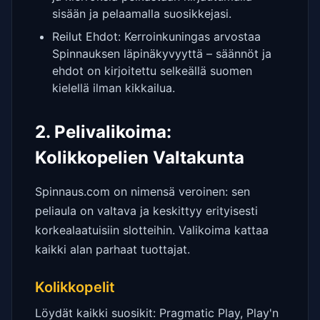
sisään ja pelaamalla suosikkejasi.
Reilut Ehdot: Kerroinkuningas arvostaa
Spinnauksen läpinäkyvyyttä – säännöt ja
ehdot on kirjoitettu selkeällä suomen
kielellä ilman kikkailua.
2. Pelivalikoima:
Kolikkopelien Valtakunta
Spinnaus.com on nimensä veroinen: sen
peliaula on valtava ja keskittyy erityisesti
korkealaatuisiin slotteihin. Valikoima kattaa
kaikki alan parhaat tuottajat.
Kolikkopelit
Löydät kaikki suosikit: Pragmatic Play, Play'n