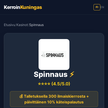
Kerroin
Kuningas
FI
EN
Etusivu
/
Kasinot
/
Spinnaus
Spinnaus
⚡
⭐⭐⭐⭐ (4.5/5.0)
💰
Talletuksella 300 ilmaiskierrosta +
päivittäinen 10% käteispalautus