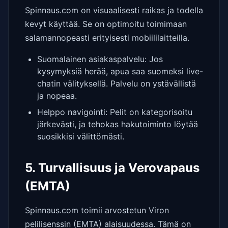
Spinnaus.com on visuaalisesti raikas ja todella
kevyt käyttää. Se on optimoitu toimimaan
salamannopeasti erityisesti mobiililaitteilla.
Suomalainen asiakaspalvelu: Jos
kysymyksiä herää, apua saa suomeksi live-
chatin välityksellä. Palvelu on ystävällistä
ja nopeaa.
Helppo navigointi: Pelit on kategorisoitu
järkevästi, ja tehokas hakutoiminto löytää
suosikkisi välittömästi.
5. Turvallisuus ja Verovapaus
(EMTA)
Spinnaus.com toimii arvostetun Viron
pelilisenssin (EMTA) alaisuudessa. Tämä on