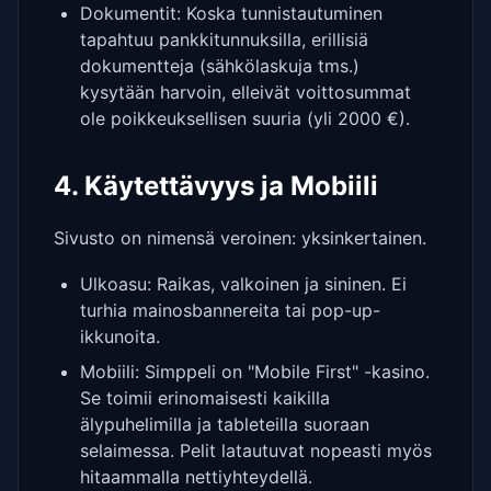
Dokumentit: Koska tunnistautuminen
tapahtuu pankkitunnuksilla, erillisiä
dokumentteja (sähkölaskuja tms.)
kysytään harvoin, elleivät voittosummat
ole poikkeuksellisen suuria (yli 2000 €).
4. Käytettävyys ja Mobiili
Sivusto on nimensä veroinen: yksinkertainen.
Ulkoasu: Raikas, valkoinen ja sininen. Ei
turhia mainosbannereita tai pop-up-
ikkunoita.
Mobiili: Simppeli on "Mobile First" -kasino.
Se toimii erinomaisesti kaikilla
älypuhelimilla ja tableteilla suoraan
selaimessa. Pelit latautuvat nopeasti myös
hitaammalla nettiyhteydellä.