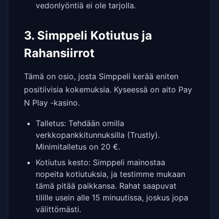
vedonlyöntiä ei ole tarjolla.
3. Simppeli Kotiutus ja
Rahansiirrot
Tämä on osio, josta Simppeli kerää eniten
positiivisia kokemuksia. Kyseessä on aito Pay
N Play -kasino.
Talletus: Tehdään omilla
verkkopankkitunnuksilla (Trustly).
Minimitalletus on 20 €.
Kotiutus kesto: Simppeli mainostaa
nopeita kotiutuksia, ja testimme mukaan
tämä pitää paikkansa. Rahat saapuvat
tilille usein alle 15 minuutissa, joskus jopa
välittömästi.