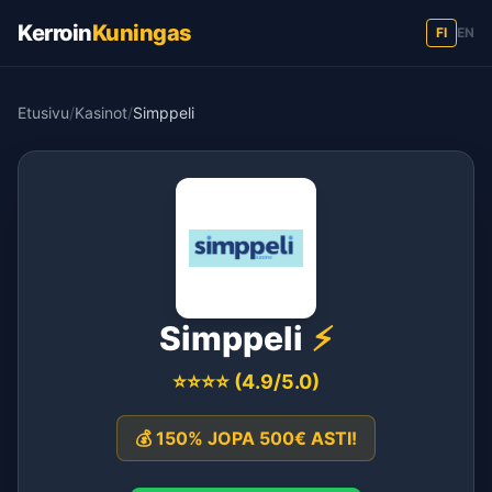
Kerroin
Kuningas
FI
EN
Etusivu
/
Kasinot
/
Simppeli
Simppeli
⚡
⭐⭐⭐⭐ (4.9/5.0)
💰
150% JOPA 500€ ASTI!