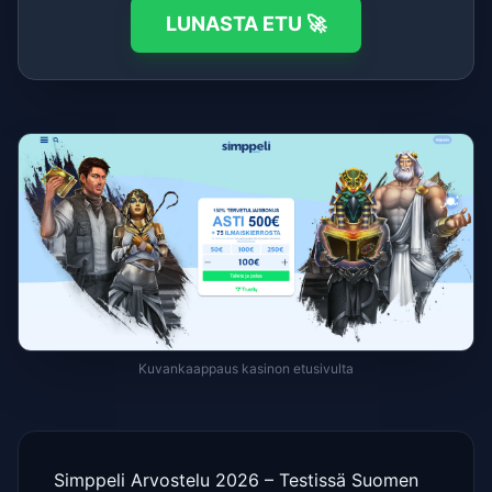
LUNASTA ETU 🚀
Kuvankaappaus kasinon etusivulta
Simppeli Arvostelu 2026 – Testissä Suomen