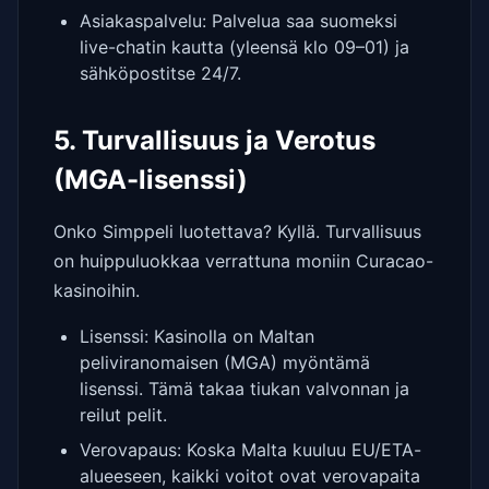
Asiakaspalvelu: Palvelua saa suomeksi
live-chatin kautta (yleensä klo 09–01) ja
sähköpostitse 24/7.
5. Turvallisuus ja Verotus
(MGA-lisenssi)
Onko Simppeli luotettava? Kyllä. Turvallisuus
on huippuluokkaa verrattuna moniin Curacao-
kasinoihin.
Lisenssi: Kasinolla on Maltan
peliviranomaisen (MGA) myöntämä
lisenssi. Tämä takaa tiukan valvonnan ja
reilut pelit.
Verovapaus: Koska Malta kuuluu EU/ETA-
alueeseen, kaikki voitot ovat verovapaita