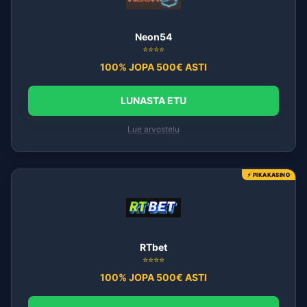
Neon54
⭐⭐⭐⭐
100% JOPA 500€ ASTI
LUNASTA ETU
Lue arvostelu
⚡ PIKAKASINO
RTbet
⭐⭐⭐⭐
100% JOPA 500€ ASTI