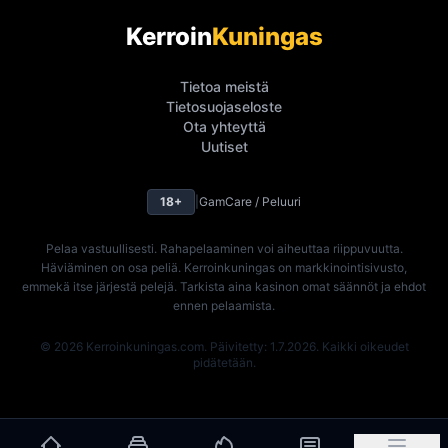
Kerroin
Kuningas
Tietoa meistä
Tietosuojaseloste
Ota yhteyttä
Uutiset
18+
|
GamCare / Peluuri
Pelaa vastuullisesti. Rahapelaaminen voi aiheuttaa riippuvuutta.
Häviäminen on osa peliä. Kerroinkuningas on markkinointisivusto,
emmekä itse järjestä pelejä. Tarkista aina kasinon omat säännöt ja ehdot
ennen pelaamista.
© 2026 Kerroinkuningas.com. Päivitetty: 1.7.2026. Kaikki oikeudet
pidätetään.