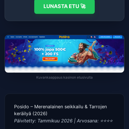
LUNASTA ETU 🚀
Kuvankaappaus kasinon etusivulta
Posido – Merenalainen seikkailu & Tarrojen
keräilyä (2026)
Päivitetty: Tammikuu 2026 | Arvosana: ⭐️⭐️⭐️⭐️