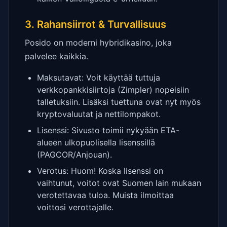
3. Rahansiirrot & Turvallisuus
Posido on moderni hybridikasino, joka
palvelee kaikkia.
Maksutavat: Voit käyttää tuttuja
verkkopankkisiirtoja (Zimpler) nopeisiin
talletuksiin. Lisäksi tuettuna ovat nyt myös
kryptovaluutat ja nettilompakot.
Lisenssi: Sivusto toimii nykyään ETA-
alueen ulkopuolisella lisenssillä
(PAGCOR/Anjouan).
Verotus: Huom! Koska lisenssi on
vaihtunut, voitot ovat Suomen lain mukaan
verotettavaa tuloa. Muista ilmoittaa
voittosi verottajalle.