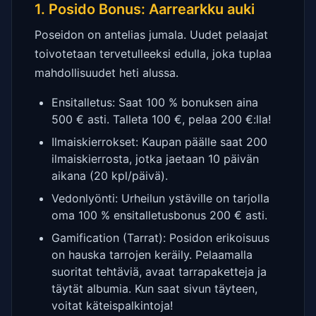
1. Posido Bonus: Aarrearkku auki
Poseidon on antelias jumala. Uudet pelaajat
toivotetaan tervetulleeksi edulla, joka tuplaa
mahdollisuudet heti alussa.
Ensitalletus: Saat 100 % bonuksen aina
500 € asti. Talleta 100 €, pelaa 200 €:lla!
Ilmaiskierrokset: Kaupan päälle saat 200
ilmaiskierrosta, jotka jaetaan 10 päivän
aikana (20 kpl/päivä).
Vedonlyönti: Urheilun ystäville on tarjolla
oma 100 % ensitalletusbonus 200 € asti.
Gamification (Tarrat): Posidon erikoisuus
on hauska tarrojen keräily. Pelaamalla
suoritat tehtäviä, avaat tarrapaketteja ja
täytät albumia. Kun saat sivun täyteen,
voitat käteispalkintoja!