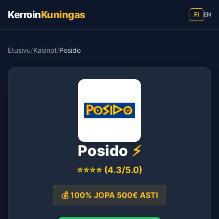
Kerroin
Kuningas
FI
EN
Etusivu
/
Kasinot
/
Posido
Posido
⚡
⭐⭐⭐⭐ (4.3/5.0)
💰
100% JOPA 500€ ASTI