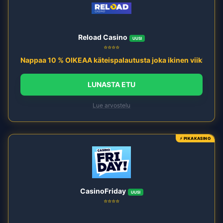
Reload Casino
UUSI
⭐⭐⭐⭐
Nappaa 10 % OIKEAA käteispalautusta joka ikinen viikko.
LUNASTA ETU
Lue arvostelu
⚡ PIKAKASINO
CasinoFriday
UUSI
⭐⭐⭐⭐