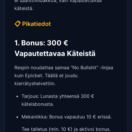
ei sääntöviidakkoa, vain vapautettavaa
käteistä.
📋 Pikatiedot
1. Bonus: 300 €
Vapautettavaa Käteistä
Respin noudattaa samaa "No Bullshit" -linjaa
kuin Epicbet. Täällä et joudu
kierrätyshelvettiin.
Tarjous: Lunasta yhteensä 300 €
käteisbonusta.
Mekaniikka: Bonus vapautuu 10 € erissä.
Tee talletus (min. 10 €) ja aktivoi bonus.