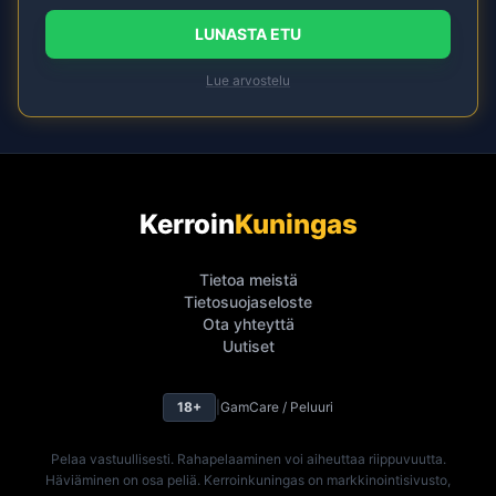
LUNASTA ETU
Lue arvostelu
Kerroin
Kuningas
Tietoa meistä
Tietosuojaseloste
Ota yhteyttä
Uutiset
18+
|
GamCare / Peluuri
Pelaa vastuullisesti. Rahapelaaminen voi aiheuttaa riippuvuutta.
Häviäminen on osa peliä. Kerroinkuningas on markkinointisivusto,