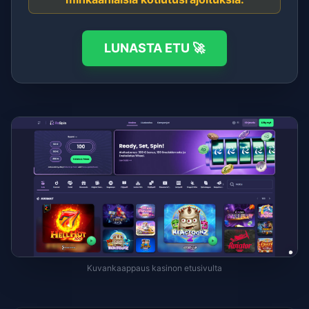
LUNASTA ETU 🚀
Kuvankaappaus kasinon etusivulta