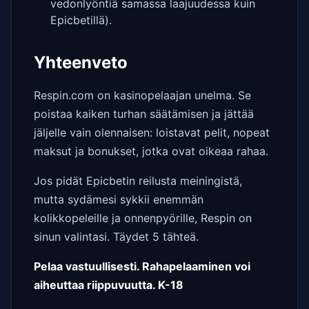
vedonlyöntiä samassa laajuudessa kuin
Epicbetillä).
Yhteenveto
Respin.com on kasinopelaajan unelma. Se
poistaa kaiken turhan säätämisen ja jättää
jäljelle vain olennaisen: loistavat pelit, nopeat
maksut ja bonukset, jotka ovat oikeaa rahaa.
Jos pidät Epicbetin reilusta meiningistä,
mutta sydämesi sykkii enemmän
kolikkopeleille ja onnenpyörille, Respin on
sinun valintasi. Täydet 5 tähteä.
Pelaa vastuullisesti. Rahapelaaminen voi
aiheuttaa riippuvuutta. K-18