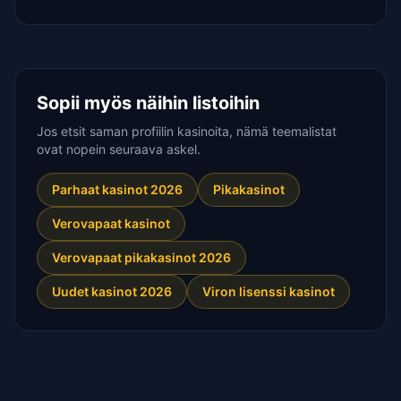
Sopii myös näihin listoihin
Jos etsit saman profiilin kasinoita, nämä teemalistat
ovat nopein seuraava askel.
Parhaat kasinot 2026
Pikakasinot
Verovapaat kasinot
Verovapaat pikakasinot 2026
Uudet kasinot 2026
Viron lisenssi kasinot