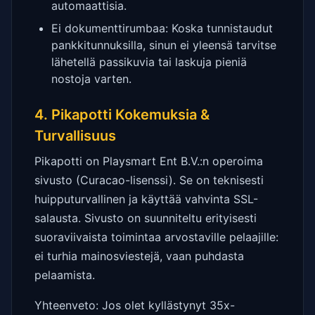
automaattisia.
Ei dokumenttirumbaa: Koska tunnistaudut
pankkitunnuksilla, sinun ei yleensä tarvitse
lähetellä passikuvia tai laskuja pieniä
nostoja varten.
4. Pikapotti Kokemuksia &
Turvallisuus
Pikapotti on Playsmart Ent B.V.:n operoima
sivusto (Curacao-lisenssi). Se on teknisesti
huipputurvallinen ja käyttää vahvinta SSL-
salausta. Sivusto on suunniteltu erityisesti
suoraviivaista toimintaa arvostaville pelaajille:
ei turhia mainosviestejä, vaan puhdasta
pelaamista.
Yhteenveto: Jos olet kyllästynyt 35x-