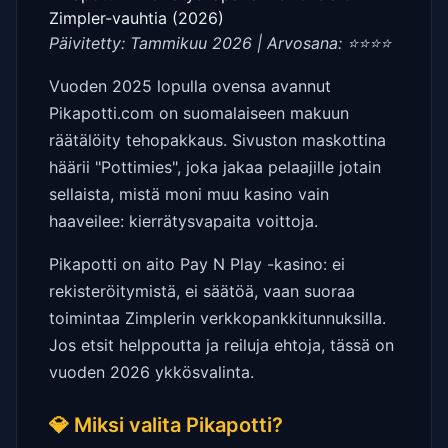
Zimpler-vauhtia (2026)
Päivitetty: Tammikuu 2026 | Arvosana: ⭐️⭐️⭐️⭐️
Vuoden 2025 lopulla ovensa avannut
Pikapotti.com on suomalaiseen makuun
räätälöity tehopakkaus. Sivuston maskottina
häärii "Pottimies", joka jakaa pelaajille jotain
sellaista, mistä moni muu kasino vain
haaveilee: kierrätysvapaita voittoja.
Pikapotti on aito Pay N Play -kasino: ei
rekisteröitymistä, ei säätöä, vaan suoraa
toimintaa Zimplerin verkkopankkitunnuksilla.
Jos etsit helppoutta ja reiluja ehtoja, tässä on
vuoden 2026 ykkösvalinta.
💎 Miksi valita Pikapotti?