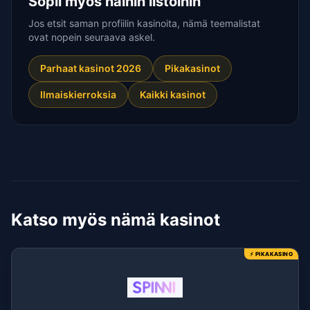
Sopii myös näihin listoihin
Jos etsit saman profiilin kasinoita, nämä teemalistat
ovat nopein seuraava askel.
Parhaat kasinot 2026
Pikakasinot
Ilmaiskierroksia
Kaikki kasinot
Katso myös nämä kasinot
⚡ PIKAKASINO