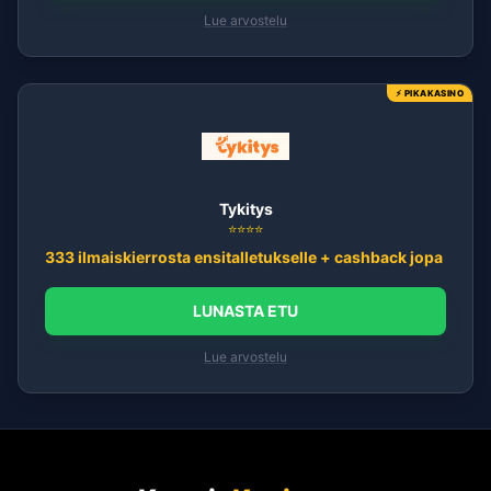
Lue arvostelu
⚡ PIKAKASINO
Tykitys
⭐⭐⭐⭐
333 ilmaiskierrosta ensitalletukselle + cashback jopa 20% a
LUNASTA ETU
Lue arvostelu