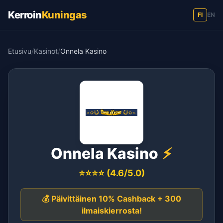
Kerroin
Kuningas
FI
EN
Etusivu
/
Kasinot
/
Onnela Kasino
Onnela Kasino
⚡
⭐⭐⭐⭐ (4.6/5.0)
💰
Päivittäinen 10% Cashback + 300
ilmaiskierrosta!