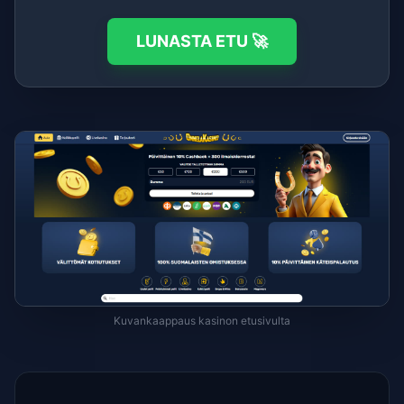
LUNASTA ETU 🚀
Kuvankaappaus kasinon etusivulta