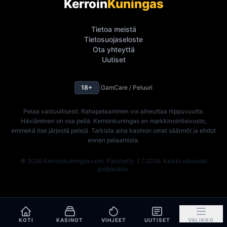
Kerroin
Kuningas
Tietoa meistä
Tietosuojaseloste
Ota yhteyttä
Uutiset
18+
|
GamCare / Peluuri
Pelaa vastuullisesti. Rahapelaaminen voi aiheuttaa riippuvuutta.
Häviäminen on osa peliä. Kerroinkuningas on markkinointisivusto,
emmekä itse järjestä pelejä. Tarkista aina kasinon omat säännöt ja ehdot
ennen pelaamista.
© 2026 Kerroinkuningas.com. Päivitetty: 1.7.2026. Kaikki oikeudet
pidätetään.
KOTI
KASINOT
VIHJEET
UUTISET
VALIKKO