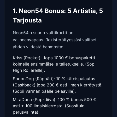
1. Neon54 Bonus: 5 Artistia, 5
Tarjousta
Neon54:n suurin valttikortti on
valinnanvapaus. Rekisteröityessäsi valitset
yhden viidestä hahmosta:
Kriss (Rocker): Jopa 1000 € bonuspaketti
kolmelle ensimmäiselle talletukselle. (Sopii
High Rollereille).
SpoonDog (Räppäri): 10 % käteispalautus
(Cashback) jopa 200 € asti ilman kierrätystä.
(Sopii varman päälle pelaaville).
MiraDona (Pop-diiva): 100 % bonus 500 €
asti + 100 ilmaiskierrosta. (Suosituin
perusvalinta).