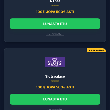
RTbet
⭐⭐⭐⭐
100% JOPA 500€ ASTI
LUNASTA ETU
Lue arvostelu
⚡ PIKAKASINO
Slotspalace
⭐⭐⭐⭐
100% JOPA 500€ ASTI
LUNASTA ETU
Lue arvostelu