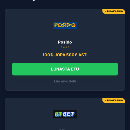
⚡ PIKAKASINO
Posido
⭐⭐⭐⭐
100% JOPA 500€ ASTI
LUNASTA ETU
Lue arvostelu
⚡ PIKAKASINO