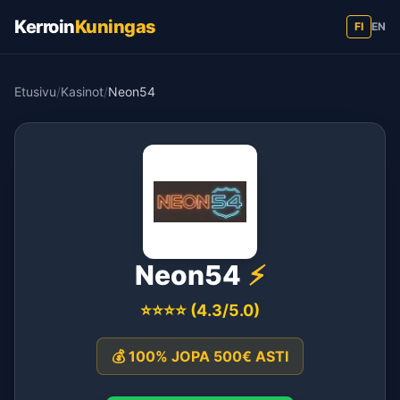
Kerroin
Kuningas
FI
EN
Etusivu
/
Kasinot
/
Neon54
Neon54
⚡
⭐⭐⭐⭐ (4.3/5.0)
💰
100% JOPA 500€ ASTI