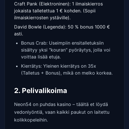
Craft Pank (Elektroninen): 1 ilmaiskierros
jokaista talletettua 1 € kohden. (Sopii
ilmaiskierrosten ystäville).
David Bowle (Legenda): 50 % bonus 1000 €
asti.
Bonus Crab: Useimpiin ensitalletuksiin
sisältyy yksi "kouran" pyöräytys, jolla voi
voittaa lisää etuja.
Kierrätys: Yleinen kierrätys on 35x
(Talletus + Bonus), mikä on melko korkea.
2. Pelivalikoima
Neon54 on puhdas kasino – täältä et löydä
vedonlyöntiä, vaan kaikki paukut on laitettu
kolikkopeleihin.