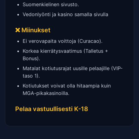
Suomenkielinen sivusto.
Vedonlyönti ja kasino samalla sivulla
❌ Miinukset
Ei verovapaita voittoja (Curacao).
Korkea kierrätysvaatimus (Talletus +
Bonus).
Matalat kotiutusrajat uusille pelaajille (VIP-
taso 1).
Kotiutukset voivat olla hitaampia kuin
MGA-pikakasinoilla.
Pelaa vastuullisesti K-18