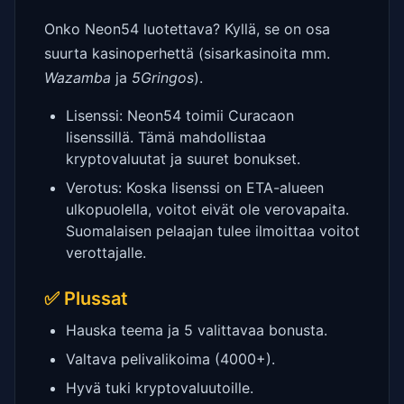
Onko Neon54 luotettava? Kyllä, se on osa
suurta kasinoperhettä (sisarkasinoita mm.
Wazamba
ja
5Gringos
).
Lisenssi: Neon54 toimii Curacaon
lisenssillä. Tämä mahdollistaa
kryptovaluutat ja suuret bonukset.
Verotus: Koska lisenssi on ETA-alueen
ulkopuolella, voitot eivät ole verovapaita.
Suomalaisen pelaajan tulee ilmoittaa voitot
verottajalle.
✅ Plussat
Hauska teema ja 5 valittavaa bonusta.
Valtava pelivalikoima (4000+).
Hyvä tuki kryptovaluutoille.