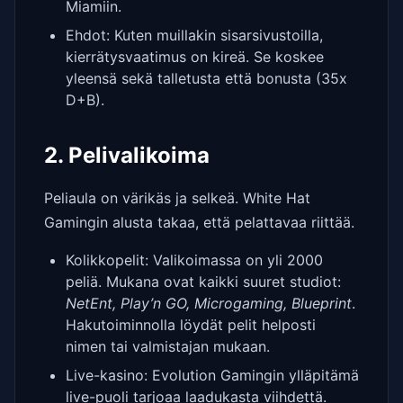
Miamiin.
Ehdot: Kuten muillakin sisarsivustoilla,
kierrätysvaatimus on kireä. Se koskee
yleensä sekä talletusta että bonusta (35x
D+B).
2. Pelivalikoima
Peliaula on värikäs ja selkeä. White Hat
Gamingin alusta takaa, että pelattavaa riittää.
Kolikkopelit: Valikoimassa on yli 2000
peliä. Mukana ovat kaikki suuret studiot:
NetEnt, Play’n GO, Microgaming, Blueprint
.
Hakutoiminnolla löydät pelit helposti
nimen tai valmistajan mukaan.
Live-kasino: Evolution Gamingin ylläpitämä
live-puoli tarjoaa laadukasta viihdettä.