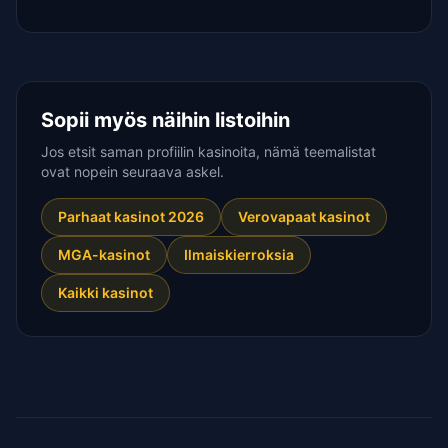
Sopii myös näihin listoihin
Jos etsit saman profiilin kasinoita, nämä teemalistat
ovat nopein seuraava askel.
Parhaat kasinot 2026
Verovapaat kasinot
MGA-kasinot
Ilmaiskierroksia
Kaikki kasinot