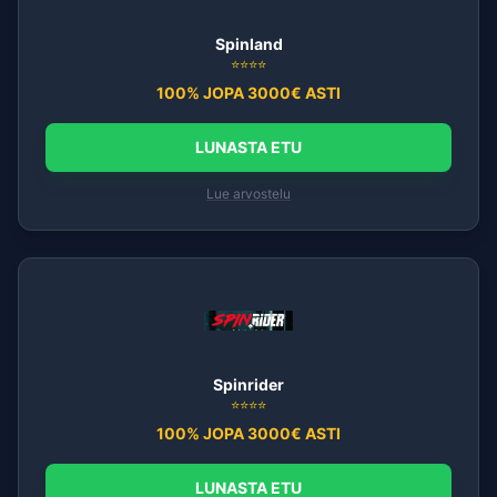
Spinland
⭐⭐⭐⭐
100% JOPA 3000€ ASTI
LUNASTA ETU
Lue arvostelu
Spinrider
⭐⭐⭐⭐
100% JOPA 3000€ ASTI
LUNASTA ETU