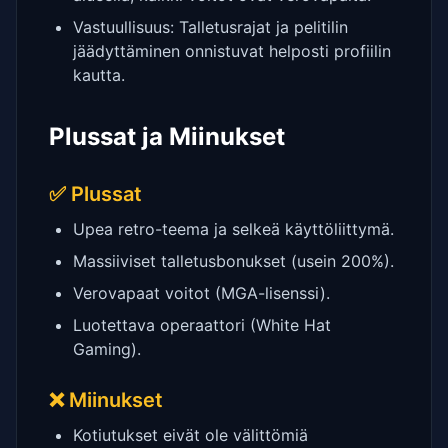
Vastuullisuus: Talletusrajat ja pelitilin
jäädyttäminen onnistuvat helposti profiilin
kautta.
Plussat ja Miinukset
✅ Plussat
Upea retro-teema ja selkeä käyttöliittymä.
Massiiviset talletusbonukset (usein 200%).
Verovapaat voitot (MGA-lisenssi).
Luotettava operaattori (White Hat
Gaming).
❌ Miinukset
Kotiutukset eivät ole välittömiä