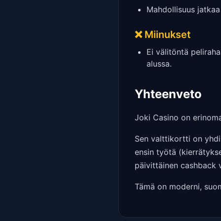
Mahdollisuus jatkaa 
❌ Miinukset
Ei välitöntä pelirah
alussa.
Yhteenveto
Joki Casino on erinomai
Sen valttikortti on yh
ensin työtä (kierrätykse
päivittäinen cashback v
Tämä on moderni, suom