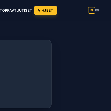
T
OPPAAT
UUTISET
VIHJEET
FI
EN