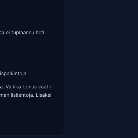
sa ei tuplaannu heti
ispalkintoja.
a. Vaikka bonus vaatii
lman lisäehtoja. Lisäksi