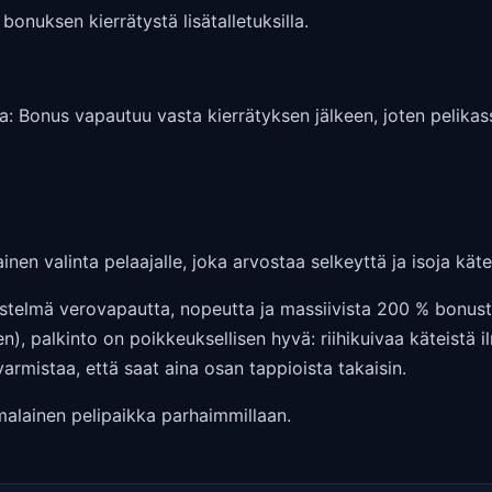
bonuksen kierrätystä lisätalletuksilla.
aa: Bonus vapautuu vasta kierrätyksen jälkeen, joten pelikas
nen valinta pelaajalle, joka arvostaa selkeyttä ja isoja käte
distelmä verovapautta, nopeutta ja massiivista 200 % bonust
n), palkinto on poikkeuksellisen hyvä: riihikuivaa käteistä i
armistaa, että saat aina osan tappioista takaisin.
alainen pelipaikka parhaimmillaan.