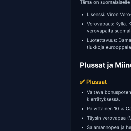
Tämä on suomalaiselle p
Lisenssi: Viron Vero-
Verovapaus: Kyllä. K
verovapaita suomalais
Luotettavuus: Damag
tiukkoja eurooppala
Plussat ja Mii
✅ Plussat
Valtava bonuspotenti
kierrätyksessä.
Päivittäinen 10 % C
Täysin verovapaa (Vi
Salamannopea ja hel