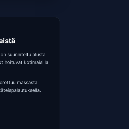
eistä
 on suunniteltu alusta
ot hoituvat kotimaisilla
 erottuu massasta
käteispalautuksella.