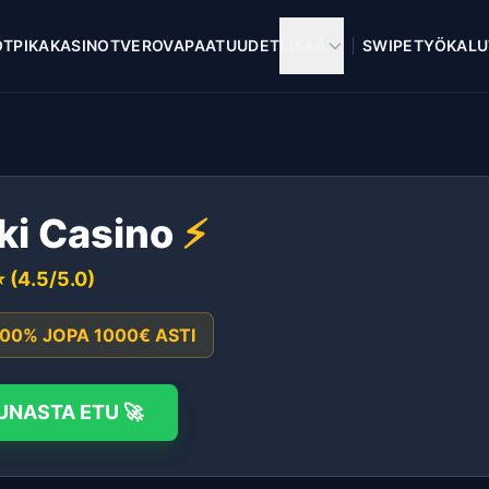
OT
PIKAKASINOT
VEROVAPAAT
UUDET
LISÄÄ
SWIPE
TYÖKALU
ki Casino
⚡
 (4.5/5.0)
00% JOPA 1000€ ASTI
UNASTA ETU 🚀