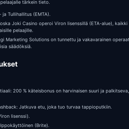
elaajalle tärkein tieto.
 ja Tullihallitus (EMTA).
oska Joki Casino operoi Viron lisenssillä (ETA-alue), kaikki
ille pelaajille.
i Marketing Solutions on tunnettu ja vakavarainen operaat
isia säädöksiä.
nukset
aali: 200 % käteisbonus on harvinaisen suuri ja palkitseva,
ashback: Jatkuva etu, joka tuo turvaa tappioputkiin.
ron lisenssi).
ppokäyttöinen (Brite).