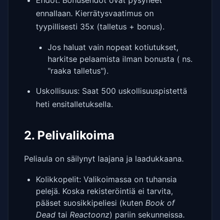
Ehdot: Bonusehdot ovat pysyneet
ennallaan. Kierrätysvaatimus on
tyypillisesti 35x (talletus + bonus).
Jos haluat vain nopeat kotiutukset,
harkitse pelaamista ilman bonusta ( ns.
"raaka talletus").
Uskollisuus: Saat 500 uskollisuuspistettä
heti ensitalletuksella.
2. Pelivalikoima
Peliaula on säilynyt laajana ja laadukkaana.
Kolikkopelit: Valikoimassa on tuhansia
pelejä. Koska rekisteröintiä ei tarvita,
pääset suosikkipeliesi (kuten
Book of
Dead
tai
Reactoonz
) pariin sekunneissa.