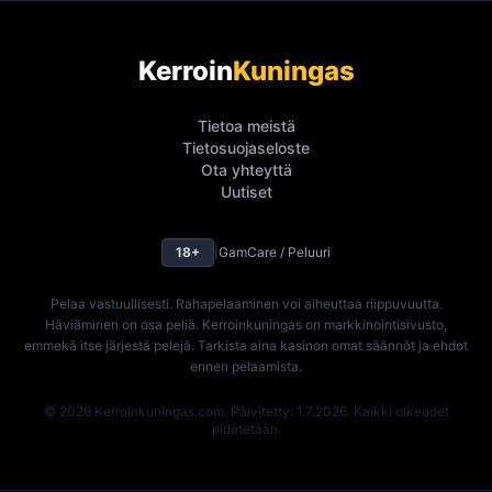
Kerroin
Kuningas
Tietoa meistä
Tietosuojaseloste
Ota yhteyttä
Uutiset
18+
|
GamCare / Peluuri
Pelaa vastuullisesti. Rahapelaaminen voi aiheuttaa riippuvuutta.
Häviäminen on osa peliä. Kerroinkuningas on markkinointisivusto,
emmekä itse järjestä pelejä. Tarkista aina kasinon omat säännöt ja ehdot
ennen pelaamista.
© 2026 Kerroinkuningas.com. Päivitetty: 1.7.2026. Kaikki oikeudet
pidätetään.