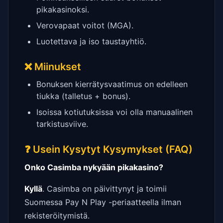
pikakasinoksi.
Verovapaat voitot (MGA).
Luotettava ja iso taustayhtiö.
❌ Miinukset
Bonuksen kierrätysvaatimus on edelleen
tiukka (talletus + bonus).
Isoissa kotiutuksissa voi olla manuaalinen
tarkistusviive.
❓ Usein Kysytyt Kysymykset (FAQ)
Onko Casimba nykyään pikakasino?
Kyllä
. Casimba on päivittynyt ja toimii
Suomessa Pay N Play -periaatteella ilman
rekisteröitymistä.