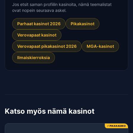
Jos etsit saman profiilin kasinoita, nämä teemalistat
ovat nopein seuraava askel.
Parhaat kasinot 2026
Pikakasinot
Verovapaat kasinot
Verovapaat pikakasinot 2026
MGA-kasinot
Ilmaiskierroksia
Katso myös nämä kasinot
⚡ PIKAKASINO