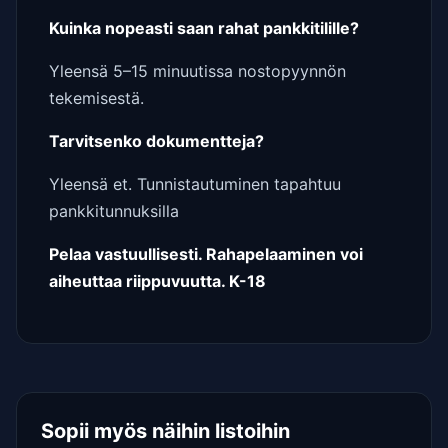
Kuinka nopeasti saan rahat pankkitilille?
Yleensä 5–15 minuutissa nostopyynnön
tekemisestä.
Tarvitsenko dokumentteja?
Yleensä et. Tunnistautuminen tapahtuu
pankkitunnuksilla
Pelaa vastuullisesti. Rahapelaaminen voi
aiheuttaa riippuvuutta. K-18
Sopii myös näihin listoihin