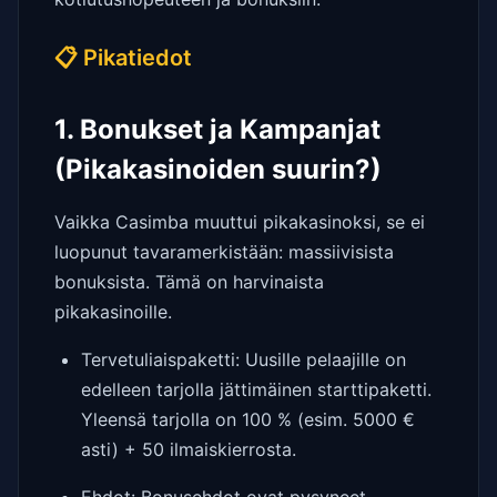
📋 Pikatiedot
1. Bonukset ja Kampanjat
(Pikakasinoiden suurin?)
Vaikka Casimba muuttui pikakasinoksi, se ei
luopunut tavaramerkistään: massiivisista
bonuksista. Tämä on harvinaista
pikakasinoille.
Tervetuliaispaketti: Uusille pelaajille on
edelleen tarjolla jättimäinen starttipaketti.
Yleensä tarjolla on 100 % (esim. 5000 €
asti) + 50 ilmaiskierrosta.