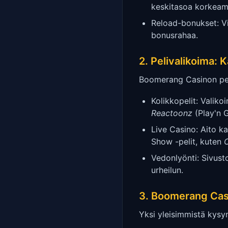
keskitasoa korkeampi
Reload-bonukset: Vi
bonusrahaa.
2. Pelivalikoima: 
Boomerang Casinon peli
Kolikkopelit: Valik
Reactoonz
(Play'n 
Live Casino: Aito k
Show -pelit, kuten
Vedonlyönti: Sivusto
urheilun.
3. Boomerang Casi
Yksi yleisimmistä kys