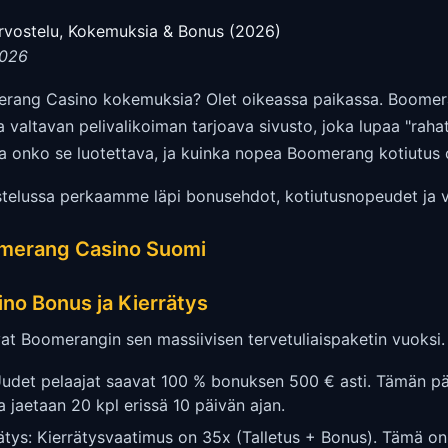
vostelu, Kokemuksia & Bonus (2026)
2026
omerang Casino kokemuksia? Olet oikeassa paikassa. Boome
a valtavan pelivalikoiman tarjoava sivusto, joka lupaa "rahat 
 onko se luotettava, ja kuinka nopea Boomerang kotiutus 
stelussa perkaamme läpi bonusehdot, kotiutusnopeudet ja 
oomerang Casino Suomi
no Bonus ja Kierrätys
vat Boomerangin sen massiivisen tervetuliaispaketin vuoksi.
Uudet pelaajat saavat 100 % bonuksen 500 € asti. Tämän pä
ka jaetaan 20 kpl erissä 10 päivän ajan.
ätys: Kierrätysvaatimus on 35x (Talletus + Bonus). Tämä o