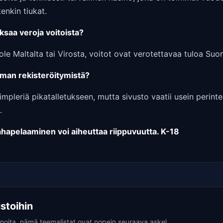
enkin tiukat.
saa veroja voitoista?
 ole Maltalta tai Virosta, voitot ovat verotettavaa tuloa Su
man rekisteröitymistä?
Zimpleriä pikatalletukseen, mutta sivusto vaatii usein perinte
.
Rahapelaaminen voi aiheuttaa riippuvuutta. K-18
istoihin
sinoita, nämä teemalistat ovat nopein seuraava askel.