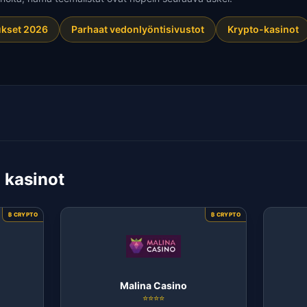
ukset 2026
Parhaat vedonlyöntisivustot
Krypto-kasinot
 kasinot
₿ CRYPTO
₿ CRYPTO
Malina Casino
⭐⭐⭐⭐