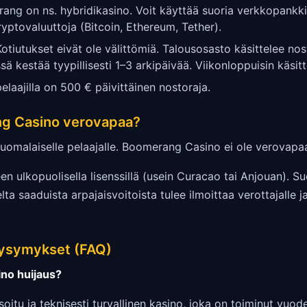
ng on ns. hybridikasino. Voit käyttää suoria verkkopankkit
yptovaluuttoja (Bitcoin, Ethereum, Tether).
Kotiutukset eivät ole välittömiä. Talousosasto käsittelee n
ssä kestää tyypillisesti 1–3 arkipäivää. Viikonloppuisin käsit
pelaajilla on 500 € päivittäinen nostoraja.
g Casino verovapaa?
suomalaiselle pelaajalle. Boomerang Casino ei ole verovapa
en ulkopuolisella lisenssillä (usein Curacao tai Anjouan).
a saaduista arpajaisvoitoista tulee ilmoittaa verottajalle j
Kysymykset (FAQ)
no huijaus?
oitu ja teknisesti turvallinen kasino, joka on toiminut vuo