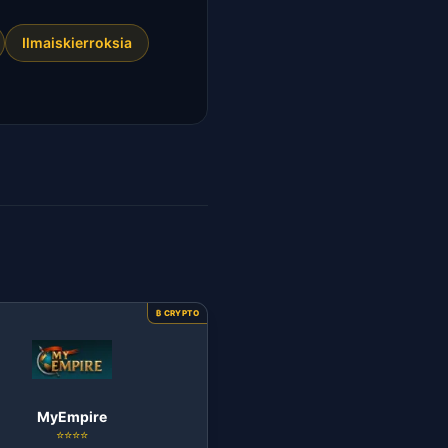
Ilmaiskierroksia
₿ CRYPTO
MyEmpire
⭐⭐⭐⭐