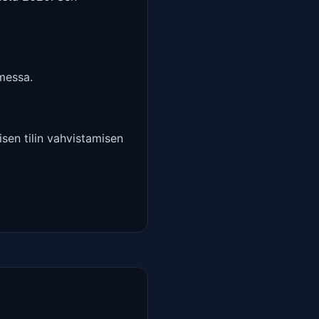
omessa.
isen tilin vahvistamisen