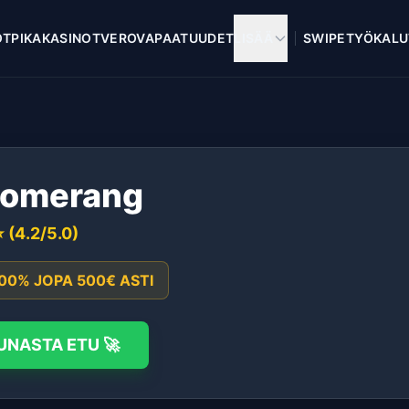
OT
PIKAKASINOT
VEROVAPAAT
UUDET
LISÄÄ
SWIPE
TYÖKALU
omerang
 (4.2/5.0)
00% JOPA 500€ ASTI
UNASTA ETU 🚀